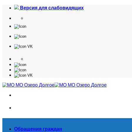
Skip
Версия для слабовидящих
to
content
Обращения граждан