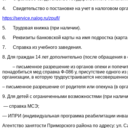
4. Свидетельство о постановке на учет в налоговом о
https://service.nalog.ru/zpufl/
5. Трудовая книжка (при наличии).
6. Реквизиты банковской карты на имя подростка (карта 
7. Справка из учебного заведения.
8. Для граждан 14 лет дополнительно (после обращения в 
– письменное разрешение из органов опеки и попечител
понадобиться мед справка Ф-086 у, присутствие одного из
организации, в которую трудоустраивается несовершеннол
– письменное разрешение от родителя или опекуна (в орг
9. Для детей с ограниченными возможностями (при налич
— справка МСЭ;
— ИПРИ (индивидуальная программа реабилитации инвал
Агентство занятости Приморского района по адресу: ул. С