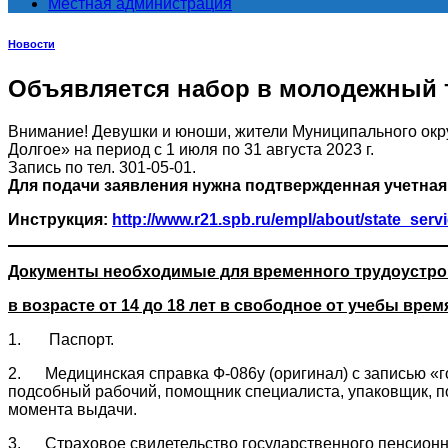
Местная администрация
Новости
Объявляется набор в молодежный т
Внимание! Девушки и юноши, жители Муниципального окр
Долгое» на период с 1 июля по 31 августа 2023 г.
Запись по тел. 301-05-01.
Для подачи заявления нужна подтвержденная учетная
Инструкция:
http://www.r21.spb.ru/empl/about/state_serv
Документы необходимые для временного трудоустро
в возрасте от 14 до 18 лет в свободное от учебы врем
1. Паспорт.
2. Медицинская справка Ф-086у (оригинал) c записью «го
подсобный рабочий, помощник специалиста, упаковщик, по
момента выдачи.
3. Страховое свидетельство государственного пенсион