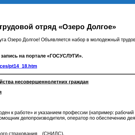
рудовой отряд «Озеро Долгое»
уга Озеро Долгое! Объявляется набор в молодежный трудо
 запись на портале «ГОСУСЛУГИ».
ices/pt14_18.htm
йства несовершеннолетних граждан
я
ден к работе» и указанием профессии (например: рабочий 
мощник делопроизводителя, оператор по обеспечению деяте
ного страхования (СНИЛС).