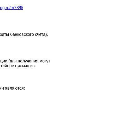
og.ru/rn78/fl/
иты банковского счета).
ии (для получения могут
нтийное письмо из
ми являются: