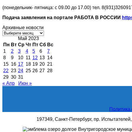
(понедельник- пятница: с 09.00 до 17.00) тел. 8(931)326091
Подача заявления на портале РАБОТА В РОССИИ
http
Архивные новости
Архивные
новости
Май 2023
Пн
Вт
Ср
Чт
Пт
Сб
Вс
1
2
3
4
5
6
7
8
9
10
11
12
13
14
15
16
17
18
19
20
21
22
23
24
25
26
27
28
29
30
31
« Апр
Июн »
Политика 
197349, Санкт-Петербург, пр. Испытателей, д
Внутригородское муниц