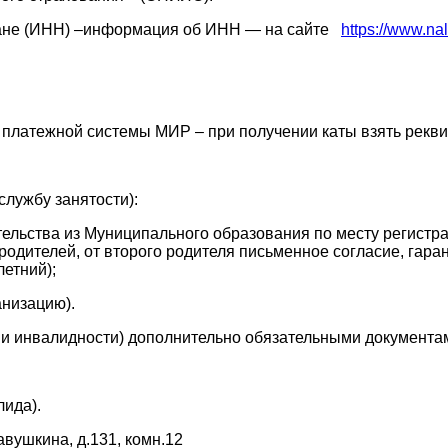
ргане (ИНН) –информация об ИНН — на сайте
https://www.nal
платежной системы МИР – при получении каты взять реквиз
службу занятости):
ьства из Муниципального образования по месту регистрац
 родителей, от второго родителя письменное согласие, гара
етний);
анизацию).
ии инвалидности) дополнительно обязательными документа
ида).
авушкина, д.131, комн.12