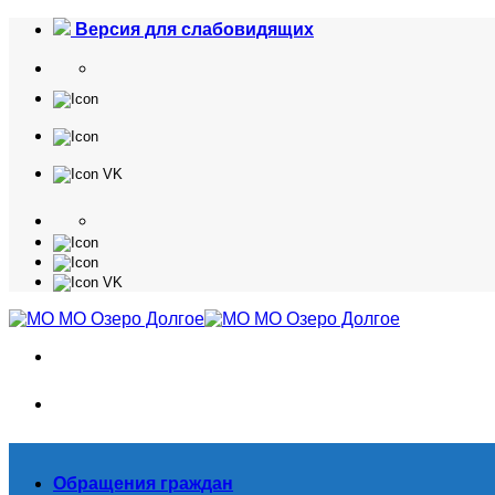
Skip
Версия для слабовидящих
to
content
Обращения граждан