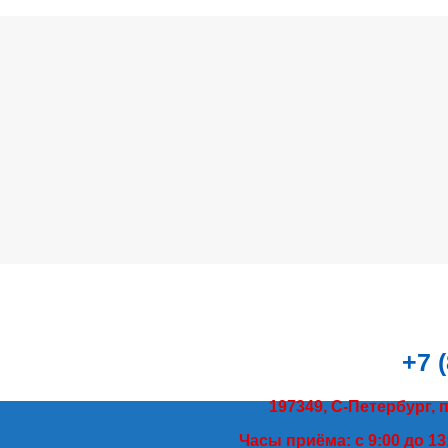
+7 
197349, С-Петербург, 
Часы приёма: с 9:00 до 13: