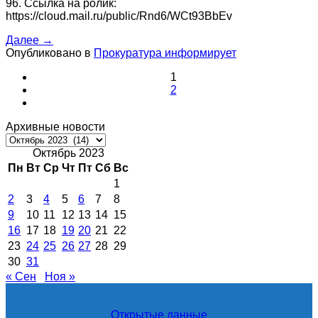
96. Ссылка на ролик:
https://cloud.mail.ru/public/Rnd6/WCt93BbEv
Далее
→
Опубликовано в
Прокуратура информирует
1
2
Архивные новости
Архивные
новости
Октябрь 2023
Пн
Вт
Ср
Чт
Пт
Сб
Вс
1
2
3
4
5
6
7
8
9
10
11
12
13
14
15
16
17
18
19
20
21
22
23
24
25
26
27
28
29
30
31
« Сен
Ноя »
Открытые данные