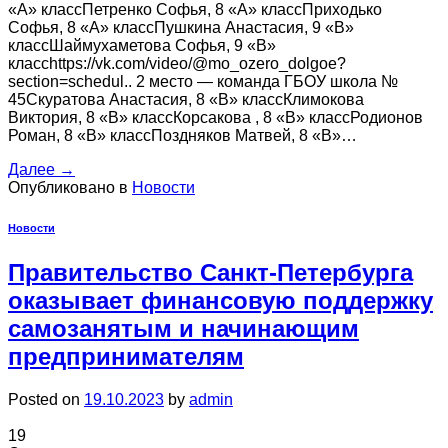
«А» классПетренко Софья, 8 «А» классПриходько
Софья, 8 «А» классПушкина Анастасия, 9 «В»
классШаймухаметова Софья, 9 «В»
классhttps://vk.com/video/@mo_ozero_dolgoe?
section=schedul.. 2 место — команда ГБОУ школа №
45Скуратова Анастасия, 8 «В» классКлимокова
Виктория, 8 «В» классКорсакова , 8 «В» классРодионов
Роман, 8 «В» классПоздняков Матвей, 8 «В»…
Далее
→
Опубликовано в
Новости
Новости
Правительство Санкт-Петербурга
оказывает финансовую поддержку
самозанятым и начинающим
предпринимателям
Posted on
19.10.2023
by
admin
19