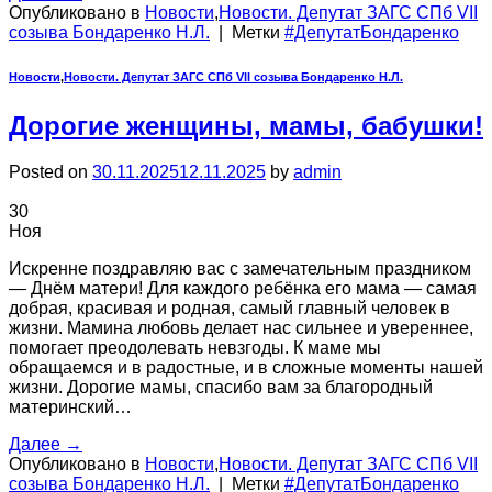
Опубликовано в
Новости
,
Новости. Депутат ЗАГС СПб VII
созыва Бондаренко Н.Л.
|
Метки
#ДепутатБондаренко
Новости
,
Новости. Депутат ЗАГС СПб VII созыва Бондаренко Н.Л.
Дорогие женщины, мамы, бабушки!
Posted on
30.11.2025
12.11.2025
by
admin
30
Ноя
Искренне поздравляю вас с замечательным праздником
— Днём матери! Для каждого ребёнка его мама — самая
добрая, красивая и родная, самый главный человек в
жизни. Мамина любовь делает нас сильнее и увереннее,
помогает преодолевать невзгоды. К маме мы
обращаемся и в радостные, и в сложные моменты нашей
жизни. Дорогие мамы, спасибо вам за благородный
материнский…
Далее
→
Опубликовано в
Новости
,
Новости. Депутат ЗАГС СПб VII
созыва Бондаренко Н.Л.
|
Метки
#ДепутатБондаренко