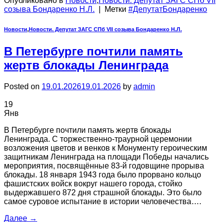
Опубликовано в
Новости
,
Новости. Депутат ЗАГС СПб VII
созыва Бондаренко Н.Л.
|
Метки
#ДепутатБондаренко
Новости
,
Новости. Депутат ЗАГС СПб VII созыва Бондаренко Н.Л.
В Петербурге почтили память
жертв блокады Ленинграда
Posted on
19.01.2026
19.01.2026
by
admin
19
Янв
В Петербурге почтили память жертв блокады
Ленинграда. С торжественно-траурной церемонии
возложения цветов и венков к Монументу героическим
защитникам Ленинграда на площади Победы начались
мероприятия, посвящённые 83-й годовщине прорыва
блокады. 18 января 1943 года было прорвано кольцо
фашистских войск вокруг нашего города, стойко
выдержавшего 872 дня страшной блокады. Это было
самое суровое испытание в истории человечества….
Далее
→