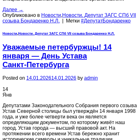
Далее
→
Опубликовано в
Новости
,
Новости. Депутат ЗАГС СПб VII
созыва Бондаренко Н.Л.
|
Метки
#ДепутатБондаренко
Новости
,
Новости. Депутат ЗАГС СПб VII созыва Бондаренко Н.Л.
Уважаемые петербуржцы! 14
января — День Устава
Санкт‑Петербурга
Posted on
14.01.2026
14.01.2026
by
admin
14
Янв
Депутатами Законодательного Собрания первого созыва
Устав Северной столицы был утверждён 14 января 1998
года, и уже более четверти века он является
определяющим документом, по которому живёт наш
город. Устав города — высший правовой акт. На
протяжении всего времени Устав бережно хранит
исторические символы и уникальные традиции