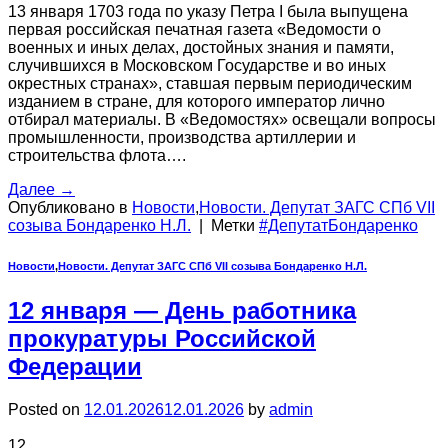
13 января 1703 года по указу Петра I была выпущена
первая российская печатная газета «Ведомости о
военных и иных делах, достойных знания и памяти,
случившихся в Московском Государстве и во иных
окрестных странах», ставшая первым периодическим
изданием в стране, для которого император лично
отбирал материалы. В «Ведомостях» освещали вопросы
промышленности, производства артиллерии и
строительства флота….
Далее
→
Опубликовано в
Новости
,
Новости. Депутат ЗАГС СПб VII
созыва Бондаренко Н.Л.
|
Метки
#ДепутатБондаренко
Новости
,
Новости. Депутат ЗАГС СПб VII созыва Бондаренко Н.Л.
12 января — День работника
прокуратуры Российской
Федерации
Posted on
12.01.2026
12.01.2026
by
admin
12