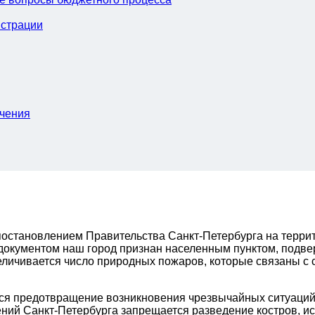
страции
ачения
 постановлением Правительства Санкт-Петербурга на терри
 документом наш город признан населенным пунктом, подв
еличивается число природных пожаров, которые связаны с 
ся предотвращение возникновения чрезвычайных ситуаций
ений Санкт-Петербурга запрещается разведение костров, и