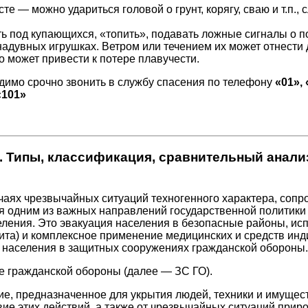
те — можно удариться головой о грунт, корягу, сваю и т.п.,
ть под купающихся, «топить», подавать ложные сигналы о п
адувных игрушках. Ветром или течением их может отнести д
о может привести к потере плавучести.
димо срочно звонить в службу спасения по телефону
«01», 
«101»
 Типы, классификация, сравнительный анали
учаях чрезвычайных ситуаций техногенного характера, со
 одним из важных направлений государственной политики 
еления. Это эвакуация населения в безопасные районы, ис
ита) и комплексное применение медицинских и средств ин
 населения в защитных сооружениях гражданской обороны.
е гражданской обороны (далее — ЗС ГО).
, предназначенное для укрытия людей, техники и имущест
е этих действий, а также от чрезвычайных ситуаций приро