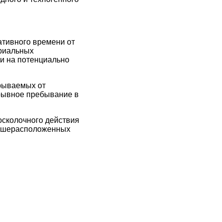
тивного времени от
ериальных
и на потенциально
рываемых от
рывное пребывание в
осколочного действия
вышерасположенных