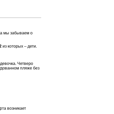
да мы забываем о
2
из которых – дети.
 девочка. Четверо
рудованном пляже без
рта возникает