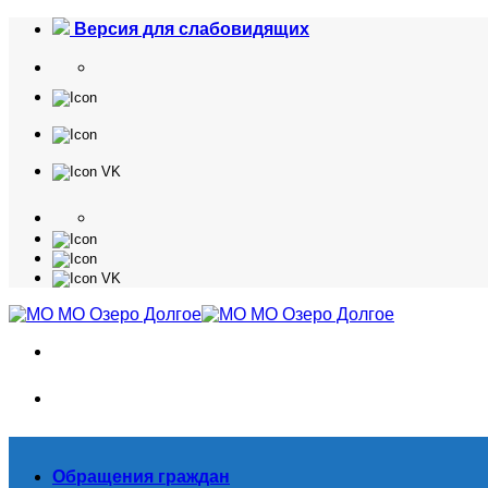
Skip
Версия для слабовидящих
to
content
Обращения граждан