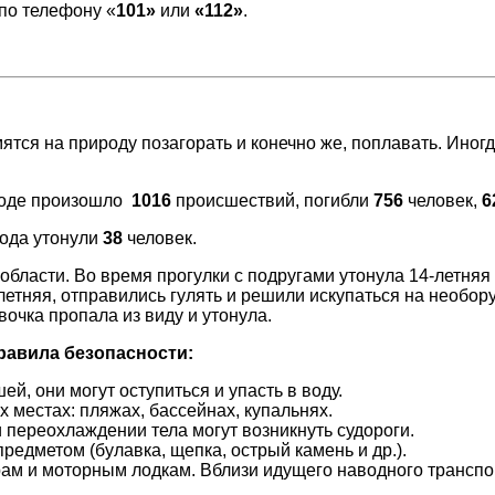
по телефону «
101»
или
«112»
.
ятся на природу позагорать и конечно же, поплавать. Иног
 воде произошло
1016
происшествий, погибли
756
человек,
6
ода утонули
38
человек.
области. Во время прогулки с подругами утонула 14-летняя
летняя, отправились гулять и решили искупаться на необо
очка пропала из виду и утонула.
равила безопасности:
й, они могут оступиться и упасть в воду.
 местах: пляжах, бассейнах, купальнях.
и переохлаждении тела могут возникнуть судороги.
едметом (булавка, щепка, острый камень и др.).
рам и моторным лодкам. Вблизи идущего наводного транспо