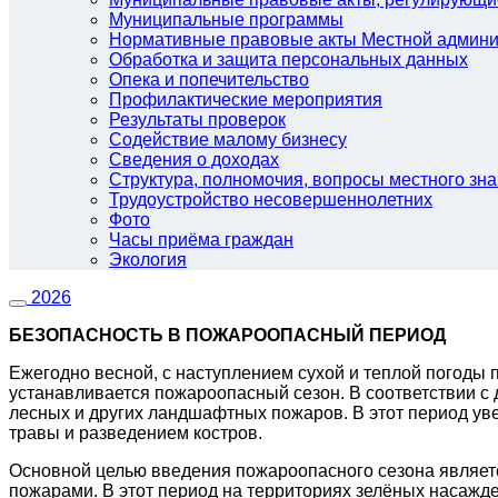
Муниципальные программы
Нормативные правовые акты Местной админи
Обработка и защита персональных данных
Опека и попечительство
Профилактические мероприятия
Результаты проверок
Содействие малому бизнесу
Сведения о доходах
Структура, полномочия, вопросы местного зн
Трудоустройство несовершеннолетних
Фото
Часы приёма граждан
Экология
2026
БЕЗОПАСНОСТЬ В ПОЖАРООПАСНЫЙ ПЕРИОД
Ежегодно весной, с наступлением сухой и теплой погоды
устанавливается пожароопасный сезон. В соответствии с
лесных и других ландшафтных пожаров. В этот период ув
травы и разведением костров.
Основной целью введения пожароопасного сезона являет
пожарами. В этот период на территориях зелёных насажд