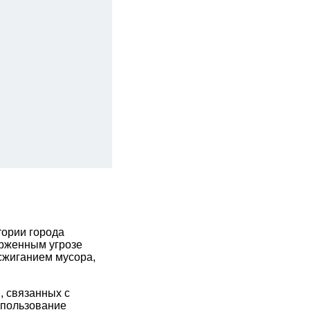
тории города
ерженным угрозе
сжиганием мусора,
, связанных с
спользование