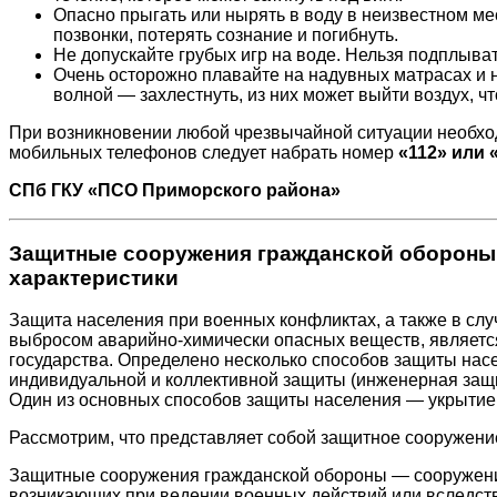
Опасно прыгать или нырять в воду в неизвестном мес
позвонки, потерять сознание и погибнуть.
Не допускайте грубых игр на воде. Нельзя подплыва
Очень осторожно плавайте на надувных матрасах и н
волной — захлестнуть, из них может выйти воздух, чт
При возникновении любой чрезвычайной ситуации необхо
мобильных телефонов следует набрать номер
«112» или 
СПб ГКУ «ПСО Приморского района»
Защитные сооружения гражданской обороны.
характеристики
Защита населения при военных конфликтах, а также в сл
выбросом аварийно-химически опасных веществ, является
государства. Определено несколько способов защиты нас
индивидуальной и коллективной защиты (инженерная защ
Один из основных способов защиты населения — укрытие
Рассмотрим, что представляет собой защитное сооружени
Защитные сооружения гражданской обороны — сооружение
возникающих при ведении военных действий или вследстви