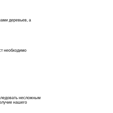
нами деревьев, а
ест необходимо
не тлеют.
 следовать несложным
получие нашего