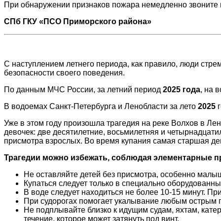
При обнаружении признаков пожара немедленно звоните 
СПб ГКУ «ПСО Приморского района»
С наступлением летнего периода, как правило, люди стрем
безопасности своего поведения.
По данным МЧС России, за летний период
2025 года
, на
В водоемах Санкт-Петербурга и Ленобласти за лето
2025
г
Уже в этом году произошла трагедия на реке Волхов в Лен
девочек: две десятилетние, восьмилетняя и четырнадцати
присмотра взрослых. Во время купания самая старшая дев
Трагедии можно избежать, соблюдая элементарные п
Не оставляйте детей без присмотра, особенно малыше
Купаться следует только в специально оборудованных
В воде следует находиться не более 10-15 минут. Пр
При судорогах помогает укалывание любым острым пр
Не подплывайте близко к идущим судам, яхтам, кате
течение, которое может затянуть под винт.