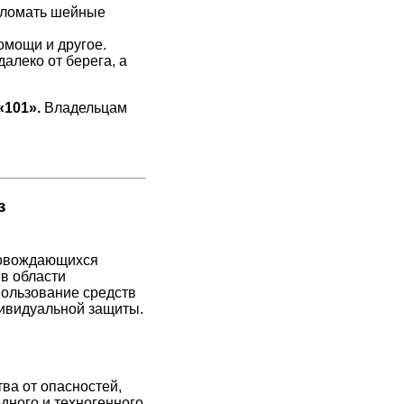
 сломать шейные
омощи и другое.
алеко от берега, а
«101».
Владельцам
з
провождающихся
в области
пользование средств
дивидуальной защиты.
ва от опасностей,
дного и техногенного