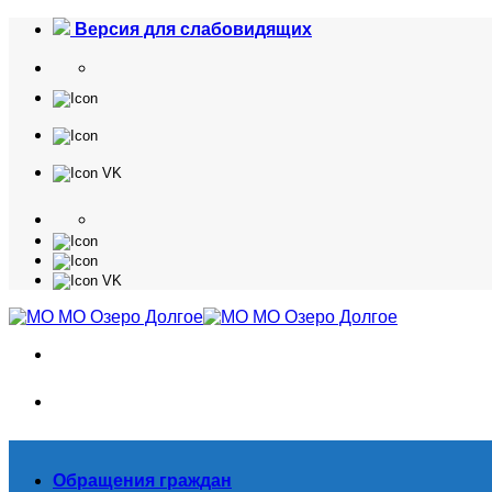
Skip
Версия для слабовидящих
to
content
Обращения граждан