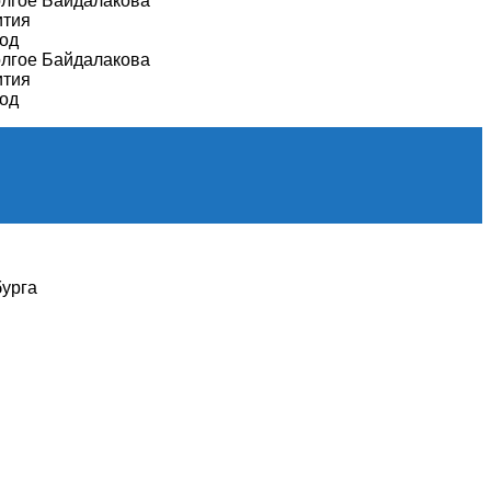
олгое Байдалакова
ития
год
олгое Байдалакова
ития
год
бурга