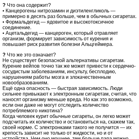
?
Что она содержит?
• Канцерогены нитрозамин и диэтиленгликоль —
примерно в десять раз больше, чем в обычных сигаретах.
• Формальдегид — ядовитое и высокотоксичное
соединение.
• Ацетальдегид — канцероген, который отравляет
организм, формирует зависимость от курения и
повышает риск развития болезни Альцгеймера.
?
Что же это означает?
Не существует безопасной альтернативы сигаретам.
Курение вейпов точно так же может привести к сердечно-
сосудистым заболеваниям, инсульту, бесплодию,
нарушениям работы мозга и злокачественным
новообразованиям.
Ещё одна опасность — быстрая зависимость. Люди
сильнее привыкают к электронным сигаретам, считая, что
наносят организму меньше вреда. Но как это возможно,
если они даже не могут отследить количество
потребляемого никотина?
Когда человек курит обычные сигареты, он легко может
подсчитать их количество и остановиться на, скажем так,
своей норме. С электронками такого не получится — их
крепость зависит не только от жидкости, но и от
устройства. Чем оно мощнее, тем больше пара можно