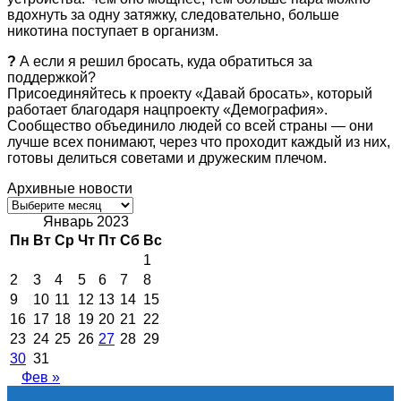
вдохнуть за одну затяжку, следовательно, больше
никотина поступает в организм.
?
А если я решил бросать, куда обратиться за
поддержкой?
Присоединяйтесь к проекту «Давай бросать», который
работает благодаря нацпроекту «Демография».
Сообщество объединило людей со всей страны — они
лучше всех понимают, через что проходит каждый из них,
готовы делиться советами и дружеским плечом.
Архивные новости
Архивные
новости
Январь 2023
Пн
Вт
Ср
Чт
Пт
Сб
Вс
1
2
3
4
5
6
7
8
9
10
11
12
13
14
15
16
17
18
19
20
21
22
23
24
25
26
27
28
29
30
31
Фев »