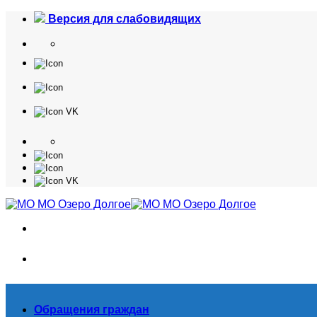
Skip
Версия для слабовидящих
to
content
Обращения граждан