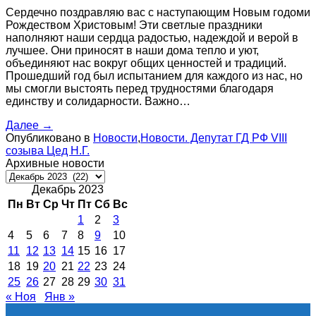
Сердечно поздравляю вас с наступающим Новым годоми
Рождеством Христовым! Эти светлые праздники
наполняют наши сердца радостью, надеждой и верой в
лучшее. Они приносят в наши дома тепло и уют,
объединяют нас вокруг общих ценностей и традиций.
Прошедший год был испытанием для каждого из нас, но
мы смогли выстоять перед трудностями благодаря
единству и солидарности. Важно…
Далее
→
Опубликовано в
Новости
,
Новости. Депутат ГД РФ VIII
созыва Цед Н.Г.
Архивные новости
Архивные
новости
Декабрь 2023
Пн
Вт
Ср
Чт
Пт
Сб
Вс
1
2
3
4
5
6
7
8
9
10
11
12
13
14
15
16
17
18
19
20
21
22
23
24
25
26
27
28
29
30
31
« Ноя
Янв »