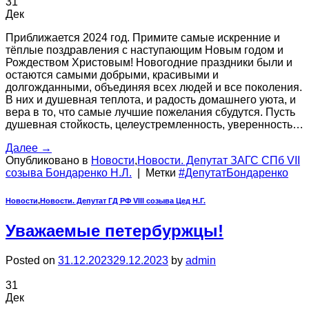
31
Дек
Приближается 2024 год. Примите самые искренние и
тёплые поздравления с наступающим Новым годом и
Рождеством Христовым! Новогодние праздники были и
остаются самыми добрыми, красивыми и
долгожданными, объединяя всех людей и все поколения.
В них и душевная теплота, и радость домашнего уюта, и
вера в то, что самые лучшие пожелания сбудутся. Пусть
душевная стойкость, целеустремленность, уверенность…
Далее
→
Опубликовано в
Новости
,
Новости. Депутат ЗАГС СПб VII
созыва Бондаренко Н.Л.
|
Метки
#ДепутатБондаренко
Новости
,
Новости. Депутат ГД РФ VIII созыва Цед Н.Г.
Уважаемые петербуржцы!
Posted on
31.12.2023
29.12.2023
by
admin
31
Дек