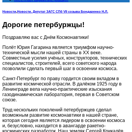
Новости
,
Новости. Депутат ЗАГС СПб VII созыва Бондаренко Н.Л.
Дорогие петербуржцы!
Поздравляю вас с Днём Космонавтики!
Полёт Юрия Гагарина является триумфом научно-
технической мысли нашей страны в ХХ веке.
Совместные усилия учёных, конструкторов, технических
специалистов, строителей, всего советского народа
позволили сделать первый шаг в освоении космоса.
Санкт-Петербург по праву гордится своим вкладом в
развитие космической отрасли. В далёком 1925 году в
Ленинграде вела научно-практические изыскания
газодинамическая лаборатория, первая в Советском
союзе.
Труд нескольких поколений петербуржцев сделал
возможным развитие космонавтики в нашей стране,
которая сегодня является лидером в освоении космоса
и, безусловно, находится в авангарде ракетно-
космических разработок. Наш земляк Сергей Крикалёв