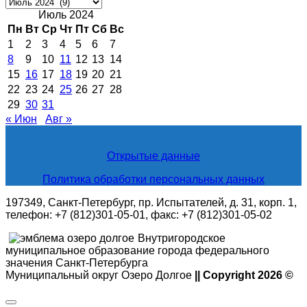
Архивные
новости
Июль 2024
Пн
Вт
Ср
Чт
Пт
Сб
Вс
1
2
3
4
5
6
7
8
9
10
11
12
13
14
15
16
17
18
19
20
21
22
23
24
25
26
27
28
29
30
31
« Июн
Авг »
Открытые данные
Политика обработки персональных данных
197349, Санкт-Петербург, пр. Испытателей, д. 31, корп. 1,
телефон: +7 (812)301-05-01, факс: +7 (812)301-05-02
Внутригородское
муниципальное образование города федерального
значения Санкт-Петербурга
Муниципальный округ Озеро Долгое
|| Copyright 2026 ©