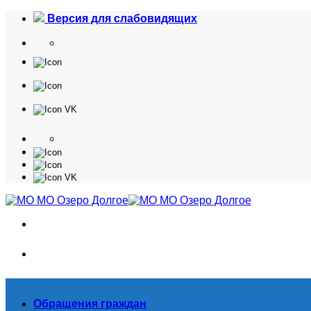
Skip
Версия для слабовидящих
to
content
Обращения граждан