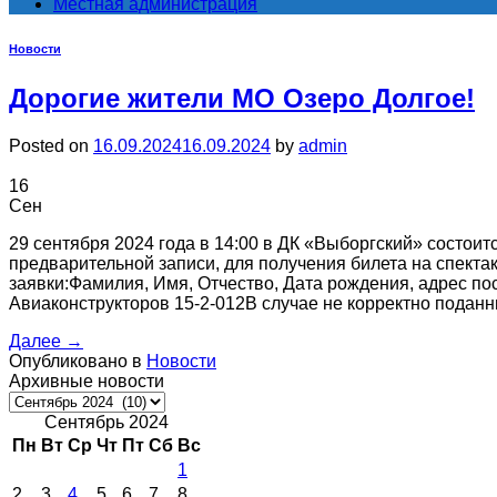
Местная администрация
Новости
Дорогие жители МО Озеро Долгое!
Posted on
16.09.2024
16.09.2024
by
admin
16
Сен
29 сентября 2024 года в 14:00 в ДК «Выборгский» состоит
предварительной записи, для получения билета на спектакл
заявки:Фамилия, Имя, Отчество, Дата рождения, адрес п
Авиаконструкторов 15-2-012В случае не корректно подан
Далее
→
Опубликовано в
Новости
Архивные новости
Архивные
новости
Сентябрь 2024
Пн
Вт
Ср
Чт
Пт
Сб
Вс
1
2
3
4
5
6
7
8