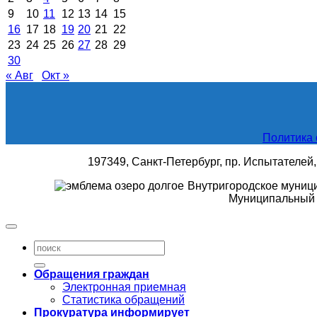
9
10
11
12
13
14
15
16
17
18
19
20
21
22
23
24
25
26
27
28
29
30
« Авг
Окт »
Политика 
197349, Санкт-Петербург, пр. Испытателей, д
Внутригородское муниц
Муниципальный 
Обращения граждан
Электронная приемная
Статистика обращений
Прокуратура информирует