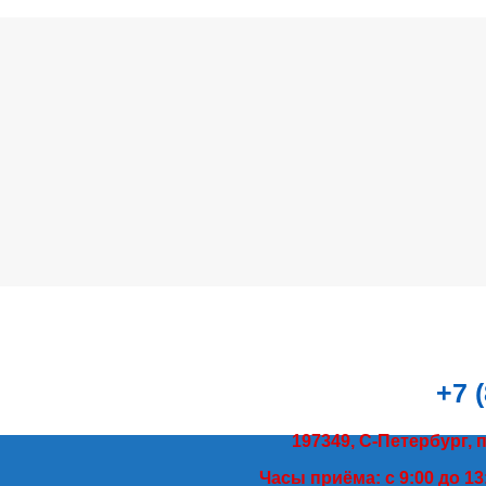
+7 
197349, С-Петербург, 
Часы приёма: с 9:00 до 13: