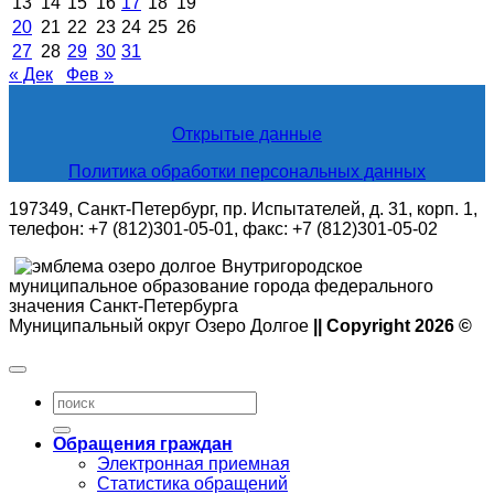
13
14
15
16
17
18
19
20
21
22
23
24
25
26
27
28
29
30
31
« Дек
Фев »
Открытые данные
Политика обработки персональных данных
197349, Санкт-Петербург, пр. Испытателей, д. 31, корп. 1,
телефон: +7 (812)301-05-01, факс: +7 (812)301-05-02
Внутригородское
муниципальное образование города федерального
значения Санкт-Петербурга
Муниципальный округ Озеро Долгое
|| Copyright 2026 ©
Обращения граждан
Электронная приемная
Статистика обращений