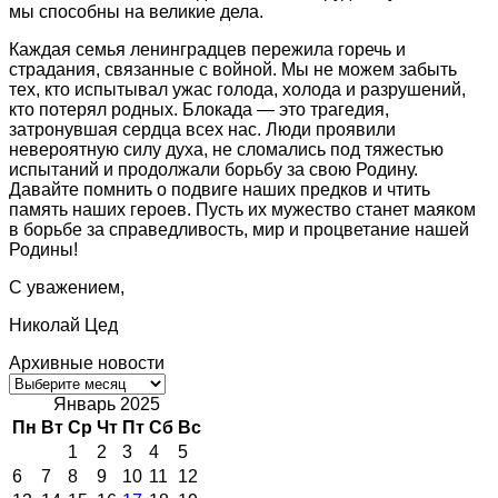
мы способны на великие дела.
Каждая семья ленинградцев пережила горечь и
страдания, связанные с войной. Мы не можем забыть
тех, кто испытывал ужас голода, холода и разрушений,
кто потерял родных. Блокада — это трагедия,
затронувшая сердца всех нас. Люди проявили
невероятную силу духа, не сломались под тяжестью
испытаний и продолжали борьбу за свою Родину.
Давайте помнить о подвиге наших предков и чтить
память наших героев. Пусть их мужество станет маяком
в борьбе за справедливость, мир и процветание нашей
Родины!
С уважением,
Николай Цед
Архивные новости
Архивные
новости
Январь 2025
Пн
Вт
Ср
Чт
Пт
Сб
Вс
1
2
3
4
5
6
7
8
9
10
11
12