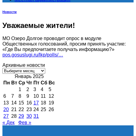
Новости
Уважаемые жители!
МО Озеро Долгое проводит опрос в модуле
Общественных голосований, просим принять участие:
«Где Вы предпочитаете получать информацию?»
pos.gosuslugi.ru/lkp/polls/…
Архивные новости
Архивные
новости
Январь 2025
Пн
Вт
Ср
Чт
Пт
Сб
Вс
1
2
3
4
5
6
7
8
9
10
11
12
13
14
15
16
17
18
19
20
21
22
23
24
25
26
27
28
29
30
31
« Дек
Фев »