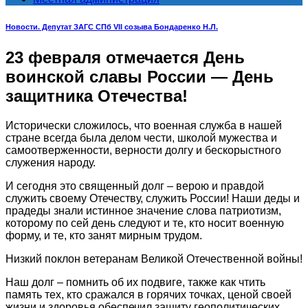
Новости. Депутат ЗАГС СПб VII созыва Бондаренко Н.Л.
23 февраля отмечается День
воинской славы России — День
защитника Отечества!
Исторически сложилось, что военная служба в нашей
стране всегда была делом чести, школой мужества и
самоотверженности, верности долгу и бескорыстного
служения народу.
И сегодня это священный долг – верою и правдой
служить своему Отечеству, служить России! Наши деды и
прадеды знали истинное значение слова патриотизм,
которому по сей день следуют и те, кто носит военную
форму, и те, кто занят мирным трудом.
Низкий поклон ветеранам Великой Отечественной войны!
Наш долг – помнить об их подвиге, также как чтить
память тех, кто сражался в горячих точках, ценой своей
жизни и здоровья обеспечил защиту геополитических