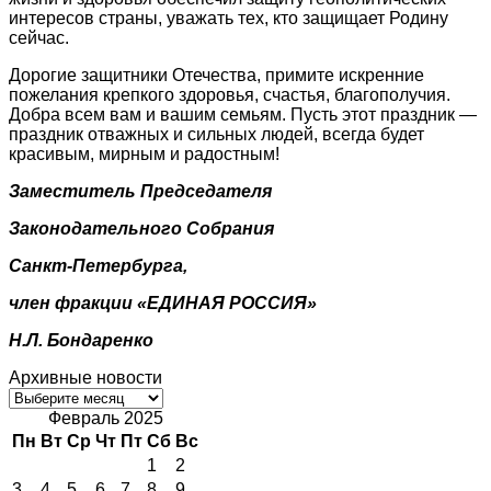
интересов страны, уважать тех, кто защищает Родину
сейчас.
Дорогие защитники Отечества, примите искренние
пожелания крепкого здоровья, счастья, благополучия.
Добра всем вам и вашим семьям. Пусть этот праздник —
праздник отважных и сильных людей, всегда будет
красивым, мирным и радостным!
Заместитель Председателя
Законодательного Собрания
Санкт-Петербурга,
член фракции «ЕДИНАЯ РОССИЯ»
Н.Л. Бондаренко
Архивные новости
Архивные
новости
Февраль 2025
Пн
Вт
Ср
Чт
Пт
Сб
Вс
1
2
3
4
5
6
7
8
9