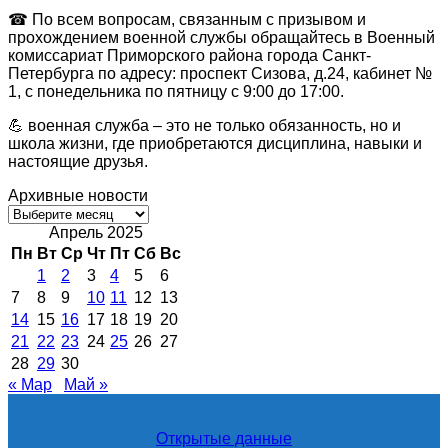
☎ По всем вопросам, связанным с призывом и
прохождением военной службы обращайтесь в Военный
комиссариат Приморского района города Санкт-
Петербурга по адресу: проспект Сизова, д.24, кабинет №
1, с понедельника по пятницу с 9:00 до 17:00.
💪 военная служба – это не только обязанность, но и
школа жизни, где приобретаются дисциплина, навыки и
настоящие друзья.
Архивные новости
Архивные
новости
Апрель 2025
Пн
Вт
Ср
Чт
Пт
Сб
Вс
1
2
3
4
5
6
7
8
9
10
11
12
13
14
15
16
17
18
19
20
21
22
23
24
25
26
27
28
29
30
« Мар
Май »
Открытые данные