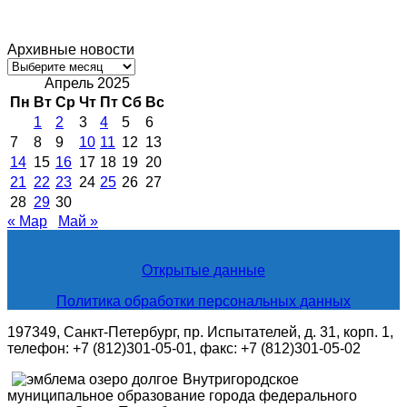
Архивные новости
Архивные
новости
Апрель 2025
Пн
Вт
Ср
Чт
Пт
Сб
Вс
1
2
3
4
5
6
7
8
9
10
11
12
13
14
15
16
17
18
19
20
21
22
23
24
25
26
27
28
29
30
« Мар
Май »
Открытые данные
Политика обработки персональных данных
197349, Санкт-Петербург, пр. Испытателей, д. 31, корп. 1,
телефон: +7 (812)301-05-01, факс: +7 (812)301-05-02
Внутригородское
муниципальное образование города федерального