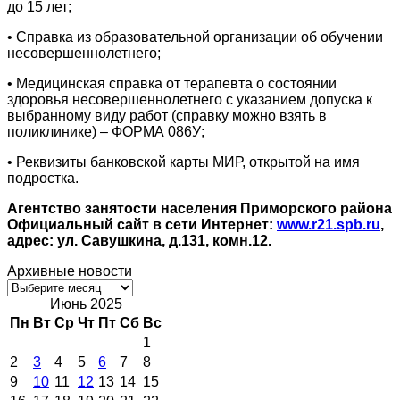
до 15 лет;
• Справка из образовательной организации об обучении
несовершеннолетнего;
• Медицинская справка от терапевта о состоянии
здоровья несовершеннолетнего с указанием допуска к
выбранному виду работ (справку можно взять в
поликлинике) – ФОРМА 086У;
• Реквизиты банковской карты МИР, открытой на имя
подростка.
Агентство занятости населения Приморского района
Официальный сайт в сети Интернет:
www.r21.spb.ru
,
адрес: ул. Савушкина, д.131, комн.12.
Архивные новости
Архивные
новости
Июнь 2025
Пн
Вт
Ср
Чт
Пт
Сб
Вс
1
2
3
4
5
6
7
8
9
10
11
12
13
14
15