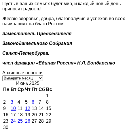
Пусть в ваших семьях будет мир, и каждый новый день
приносит радость!
Желаю здоровья, добра, благополучия и успехов во всех
начинаниях на благо России!
Заместитель Председателя
Законодательного Собрания
Санкт-Петербурга,
член фракции «Единая Россия»
Н.Л. Бондаренко
Архивные новости
Архивные
новости
Июнь 2025
Пн
Вт
Ср
Чт
Пт
Сб
Вс
1
2
3
4
5
6
7
8
9
10
11
12
13
14
15
16
17
18
19
20
21
22
23
24
25
26
27
28
29
30