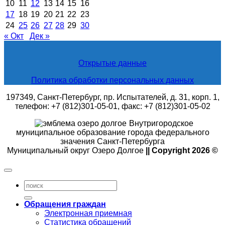
10
11
12
13
14
15
16
17
18
19
20
21
22
23
24
25
26
27
28
29
30
« Окт
Дек »
Открытые данные
Политика обработки персональных данных
197349, Санкт-Петербург, пр. Испытателей, д. 31, корп. 1,
телефон: +7 (812)301-05-01, факс: +7 (812)301-05-02
Внутригородское
муниципальное образование города федерального
значения Санкт-Петербурга
Муниципальный округ Озеро Долгое
|| Copyright 2026 ©
Обращения граждан
Электронная приемная
Статистика обращений