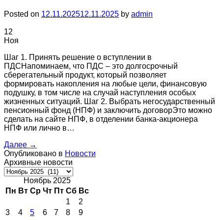
Posted on
12.11.2025
12.11.2025
by
admin
12
Ноя
Шаг 1. Принять решение о вступлении в
ПДСНапоминаем, что ПДС – это долгосрочный
сберегательный продукт, который позволяет
формировать накопления на любые цели, финансовую
подушку, в том числе на случай наступления особых
жизненных ситуаций. Шаг 2. Выбрать негосударственный
пенсионный фонд (НПФ) и заключить договорЭто можно
сделать на сайте НПФ, в отделении банка-акционера
НПФ или лично в…
Далее
→
Опубликовано в
Новости
Архивные новости
Архивные
новости
Ноябрь 2025
Пн
Вт
Ср
Чт
Пт
Сб
Вс
1
2
3
4
5
6
7
8
9