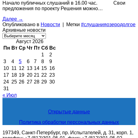
Начало публичных слушаний в 16.00 час. Свои
предложения по проекту Решения можно…
Далее
→
Опубликовано в
Новости
|
Метки
#слушанияозеродолгое
Архивные новости
Архивные
новости
Август 2026
Пн
Вт
Ср
Чт
Пт
Сб
Вс
1
2
3
4
5
6
7
8
9
10
11
12
13
14
15
16
17
18
19
20
21
22
23
24
25
26
27
28
29
30
31
« Июл
Открытые данные
Политика обработки персональных данных
197349, Санкт-Петербург, пр. Испытателей, д. 31, корп. 1,