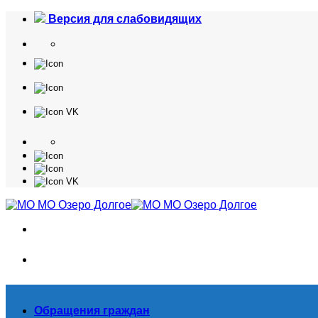
Skip
Версия для слабовидящих
to
content
Обращения граждан