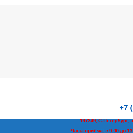
+7 
197349, С-Петербург, 
Часы приёма: с 9:00 до 13: