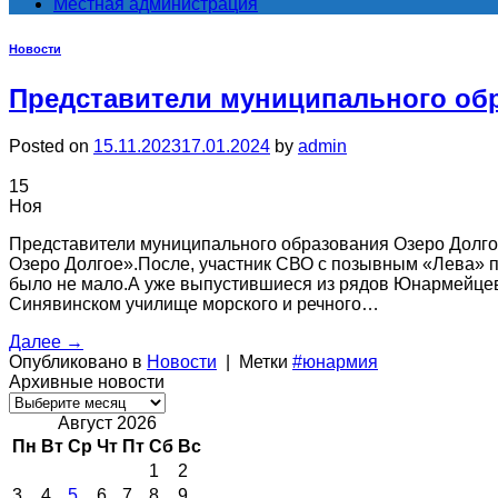
Местная администрация
Новости
Представители муниципального об
Posted on
15.11.2023
17.01.2024
by
admin
15
Ноя
Представители муниципального образования Озеро Долг
Озеро Долгое».После, участник СВО с позывным «Лева» п
было не мало.А уже выпустившиеся из рядов Юнармейцев 
Синявинском училище морского и речного…
Далее
→
Опубликовано в
Новости
|
Метки
#юнармия
Архивные новости
Архивные
новости
Август 2026
Пн
Вт
Ср
Чт
Пт
Сб
Вс
1
2
3
4
5
6
7
8
9