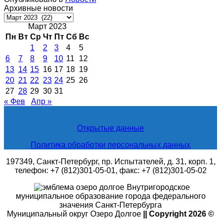
Архивные новости
Архивные
новости
Март 2023
Пн
Вт
Ср
Чт
Пт
Сб
Вс
1
2
3
4
5
6
7
8
9
10
11
12
13
14
15
16
17
18
19
20
21
22
23
24
25
26
27
28
29
30
31
« Фев
Апр »
Открытые данные
Политика обработки персональных данных
197349, Санкт-Петербург, пр. Испытателей, д. 31, корп. 1,
телефон: +7 (812)301-05-01, факс: +7 (812)301-05-02
Внутригородское
муниципальное образование города федерального
значения Санкт-Петербурга
Муниципальный округ Озеро Долгое
|| Copyright 2026 ©