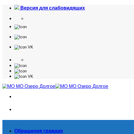
Skip
Версия для слабовидящих
to
content
Обращения граждан