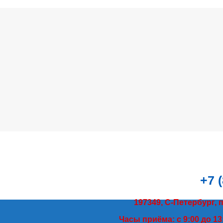
+7 
197349, С-Петербург, 
Часы приёма: с 9:00 до 13: