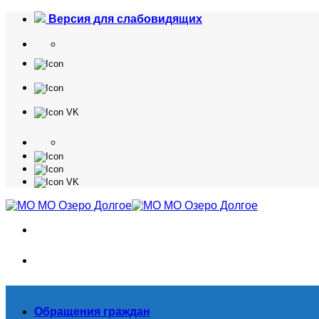
Skip
Версия для слабовидящих
to
content
Обращения граждан