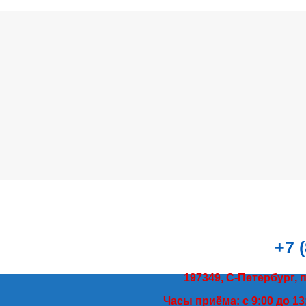
+7 
197349, С-Петербург, 
Часы приёма: с 9:00 до 13: