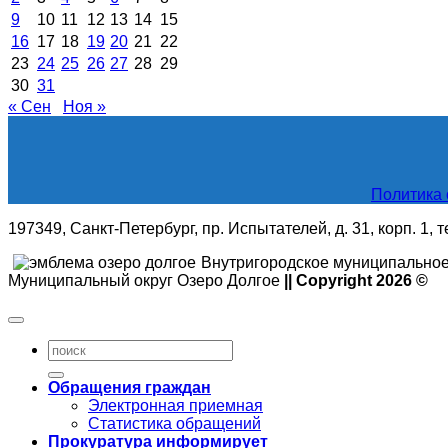
9
10
11
12
13
14
15
16
17
18
19
20
21
22
23
24
25
26
27
28
29
30
31
« Сен
Ноя »
Политика 
197349, Санкт-Петербург, пр. Испытателей, д. 31, корп. 1, 
Внутригородское муниципальное
Муниципальный округ Озеро Долгое
|| Copyright 2026 ©
Обращения граждан
Электронная приемная
Статистика обращений
Прокуратура информирует