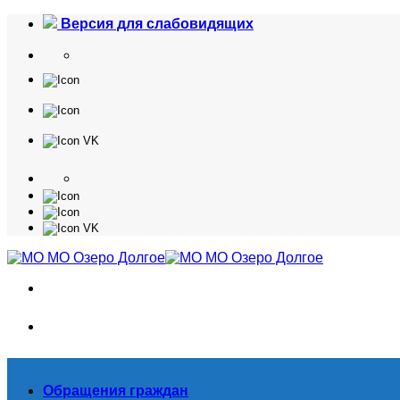
Skip
Версия для слабовидящих
to
content
Обращения граждан