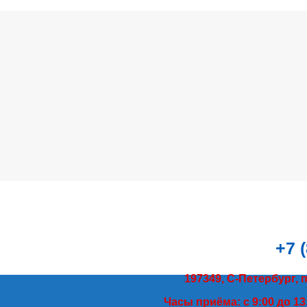
+7 
197349, С-Петербург, 
Часы приёма: с 9:00 до 13: