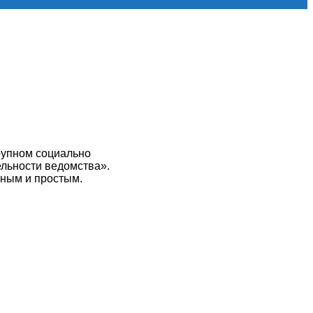
рупном социально
ельности ведомства».
тным и простым.