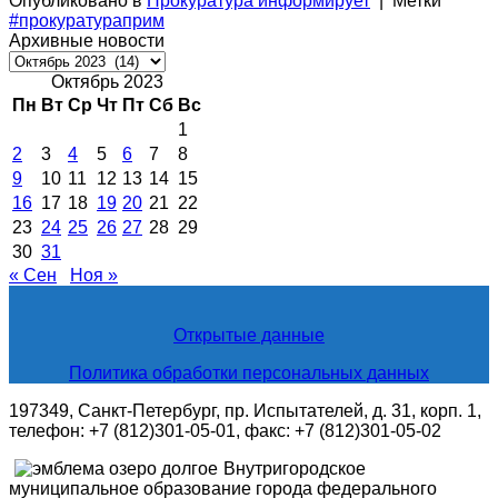
Опубликовано в
Прокуратура информирует
|
Метки
#прокуратураприм
Архивные новости
Архивные
новости
Октябрь 2023
Пн
Вт
Ср
Чт
Пт
Сб
Вс
1
2
3
4
5
6
7
8
9
10
11
12
13
14
15
16
17
18
19
20
21
22
23
24
25
26
27
28
29
30
31
« Сен
Ноя »
Открытые данные
Политика обработки персональных данных
197349, Санкт-Петербург, пр. Испытателей, д. 31, корп. 1,
телефон: +7 (812)301-05-01, факс: +7 (812)301-05-02
Внутригородское
муниципальное образование города федерального