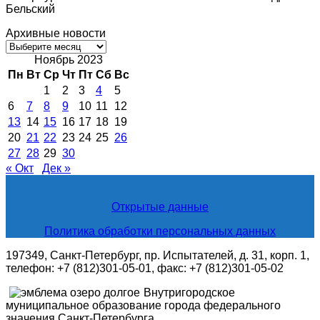
Бельский
Архивные новости
Архивные
новости
Ноябрь 2023
Пн
Вт
Ср
Чт
Пт
Сб
Вс
1
2
3
4
5
6
7
8
9
10
11
12
13
14
15
16
17
18
19
20
21
22
23
24
25
26
27
28
29
30
« Окт
Дек »
Открытые данные
Политика обработки персональных данных
197349, Санкт-Петербург, пр. Испытателей, д. 31, корп. 1,
телефон: +7 (812)301-05-01, факс: +7 (812)301-05-02
Внутригородское
муниципальное образование города федерального
значения Санкт-Петербурга