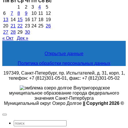
Пн
Вт
Ср
Чт
Пт
Сб
Вс
1
2
3
4
5
6
7
8
9
10
11
12
13
14
15
16
17
18
19
20
21
22
23
24
25
26
27
28
29
30
« Окт
Дек »
Открытые данные
Политика обработки персональных данных
197349, Санкт-Петербург, пр. Испытателей, д. 31, корп. 1,
телефон: +7 (812)301-05-01, факс: +7 (812)301-05-02
Внутригородское
муниципальное образование города федерального
значения Санкт-Петербурга
Муниципальный округ Озеро Долгое
|| Copyright 2026 ©