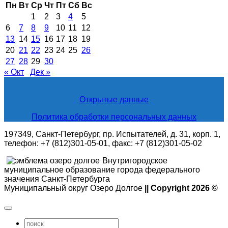
Пн
Вт
Ср
Чт
Пт
Сб
Вс
1
2
3
4
5
6
7
8
9
10
11
12
13
14
15
16
17
18
19
20
21
22
23
24
25
26
27
28
29
30
« Окт
Дек »
Открытые данные
Политика обработки персональных данных
197349, Санкт-Петербург, пр. Испытателей, д. 31, корп. 1,
телефон: +7 (812)301-05-01, факс: +7 (812)301-05-02
Внутригородское
муниципальное образование города федерального
значения Санкт-Петербурга
Муниципальный округ Озеро Долгое
|| Copyright 2026 ©