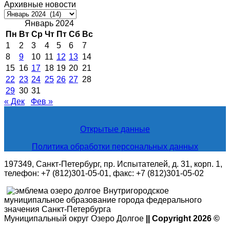
Архивные новости
Архивные
новости
Январь 2024
Пн
Вт
Ср
Чт
Пт
Сб
Вс
1
2
3
4
5
6
7
8
9
10
11
12
13
14
15
16
17
18
19
20
21
22
23
24
25
26
27
28
29
30
31
« Дек
Фев »
Открытые данные
Политика обработки персональных данных
197349, Санкт-Петербург, пр. Испытателей, д. 31, корп. 1,
телефон: +7 (812)301-05-01, факс: +7 (812)301-05-02
Внутригородское
муниципальное образование города федерального
значения Санкт-Петербурга
Муниципальный округ Озеро Долгое
|| Copyright 2026 ©