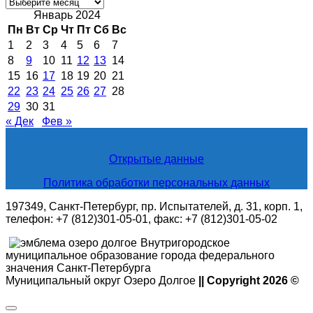
Архивные
новости
Январь 2024
Пн
Вт
Ср
Чт
Пт
Сб
Вс
1
2
3
4
5
6
7
8
9
10
11
12
13
14
15
16
17
18
19
20
21
22
23
24
25
26
27
28
29
30
31
« Дек
Фев »
Открытые данные
Политика обработки персональных данных
197349, Санкт-Петербург, пр. Испытателей, д. 31, корп. 1,
телефон: +7 (812)301-05-01, факс: +7 (812)301-05-02
Внутригородское
муниципальное образование города федерального
значения Санкт-Петербурга
Муниципальный округ Озеро Долгое
|| Copyright 2026 ©