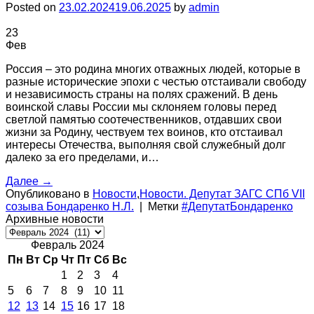
Posted on
23.02.2024
19.06.2025
by
admin
23
Фев
Россия – это родина многих отважных людей, которые в
разные исторические эпохи с честью отстаивали свободу
и независимость страны на полях сражений. В день
воинской славы России мы склоняем головы перед
светлой памятью соотечественников, отдавших свои
жизни за Родину, чествуем тех воинов, кто отстаивал
интересы Отечества, выполняя свой служебный долг
далеко за его пределами, и…
Далее
→
Опубликовано в
Новости
,
Новости. Депутат ЗАГС СПб VII
созыва Бондаренко Н.Л.
|
Метки
#ДепутатБондаренко
Архивные новости
Архивные
новости
Февраль 2024
Пн
Вт
Ср
Чт
Пт
Сб
Вс
1
2
3
4
5
6
7
8
9
10
11
12
13
14
15
16
17
18