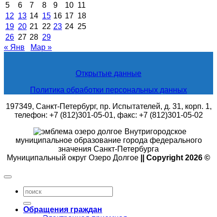
5
6
7
8
9
10
11
12
13
14
15
16
17
18
19
20
21
22
23
24
25
26
27
28
29
« Янв
Мар »
Открытые данные
Политика обработки персональных данных
197349, Санкт-Петербург, пр. Испытателей, д. 31, корп. 1,
телефон: +7 (812)301-05-01, факс: +7 (812)301-05-02
Внутригородское
муниципальное образование города федерального
значения Санкт-Петербурга
Муниципальный округ Озеро Долгое
|| Copyright 2026 ©
Обращения граждан