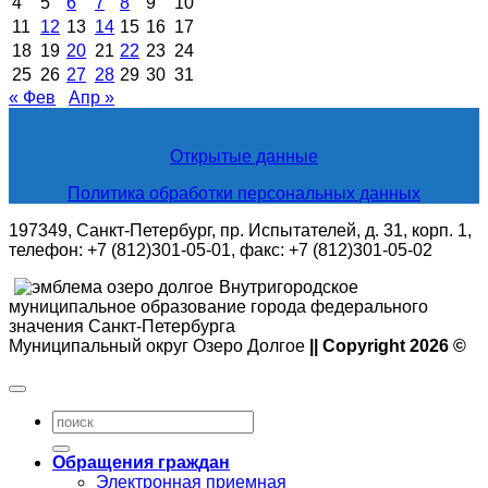
4
5
6
7
8
9
10
11
12
13
14
15
16
17
18
19
20
21
22
23
24
25
26
27
28
29
30
31
« Фев
Апр »
Открытые данные
Политика обработки персональных данных
197349, Санкт-Петербург, пр. Испытателей, д. 31, корп. 1,
телефон: +7 (812)301-05-01, факс: +7 (812)301-05-02
Внутригородское
муниципальное образование города федерального
значения Санкт-Петербурга
Муниципальный округ Озеро Долгое
|| Copyright 2026 ©
Обращения граждан
Электронная приемная