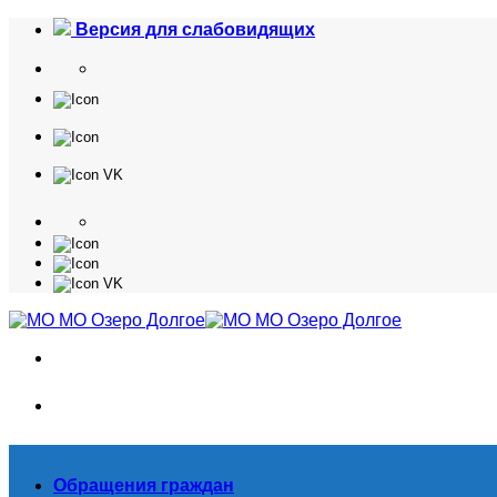
Skip
Версия для слабовидящих
to
content
Обращения граждан