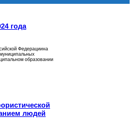
24 года
ссийской Федерациина
х муниципальных
ниципальном образовании
рористической
анием людей