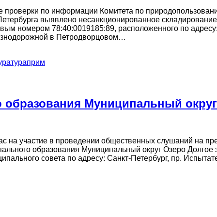
оде проверки по информации Комитета по природопользова
-Петербурга выявлено несанкционированное складирование
вым номером 78:40:0019185:89, расположенного по адресу: 
Железнодорожной в Петродворцовом…
уратураприм
 образования Муниципальный округ 
с на участие в проведении общественных слушаний на пр
пального образования Муниципальный округ Озеро Долгое 
пального совета по адресу: Санкт-Петербург, пр. Испытателе