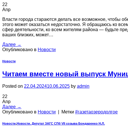
22
Апр
Власти города стараются делать все возможное, чтобы обе
этого может оказаться недостаточно. Я обращаюсь ко вс
сфер деятельности, ко всем жителям района — будьте пре
ваших близких, может…
Далее
→
Опубликовано в
Новости
Новости
Читаем вместе новый выпуск Муниц
Posted on
22.04.2024
10.06.2025
by
admin
22
Апр
Далее
→
Опубликовано в
Новости
|
Метки
#газетаозеродолгое
Новости
,
Новости. Депутат ЗАГС СПб VII созыва Бондаренко Н.Л.