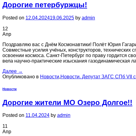
Дорогие петербуржцы!
Posted on
12.04.2024
19.06.2025
by
admin
12
Апр
Поздравляю вас с Днём Космонавтики! Полёт Юрия Гагар
Совместные усилия учёных, конструкторов, технических с
освоении космоса. Санкт-Петербург по праву гордится св
вела научно-практические изыскания газодинамическая 
Далее
→
Опубликовано в
Новости
,
Новости. Депутат ЗАГС СПб VII 
Новости
Дорогие жители МО Озеро Долгое!!
Posted on
11.04.2024
by
admin
11
Апр