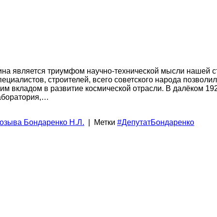
ина является триумфом научно-технической мысли нашей с
пециалистов, строителей, всего советского народа позволи
оим вкладом в развитие космической отрасли. В далёком 19
лаборатория,…
созыва Бондаренко Н.Л.
|
Метки
#ДепутатБондаренко