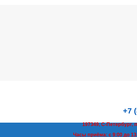
+7 
197349, С-Петербург, 
Часы приёма: с 9:00 до 13: