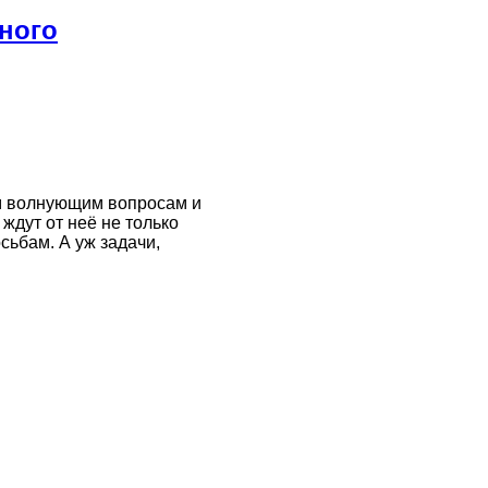
тного
ым волнующим вопросам и
дут от неё не только
сьбам. А уж задачи,