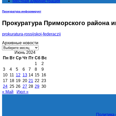
Местная администрация
Прокуратура информирует
Прокуратура Приморского района 
prokuratura-rossijskoj-federaczii
Архивные новости
Архивные
новости
Июнь 2024
Пн
Вт
Ср
Чт
Пт
Сб
Вс
1
2
3
4
5
6
7
8
9
10
11
12
13
14
15
16
17
18
19
20
21
22
23
24
25
26
27
28
29
30
« Май
Июл »
Политика 