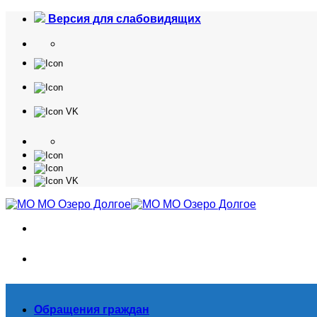
Skip
Версия для слабовидящих
to
content
Обращения граждан