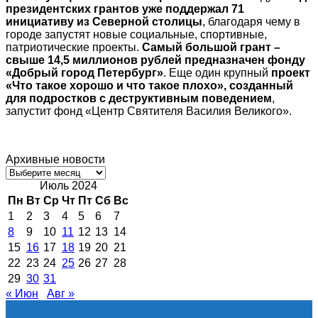
президентских грантов уже поддержал 71
инициативу из Северной столицы
, благодаря чему в
городе запустят новые социальные, спортивные,
патриотические проекты.
Самый большой грант –
свыше 14,5 миллионов рублей предназначен фонду
«Добрый город Петербург»
. Еще один крупный
проект
«Что такое хорошо и что такое плохо», созданный
для подростков с деструктивным поведением
,
запустит фонд «Центр Святителя Василия Великого».
Архивные новости
Архивные
новости
Июль 2024
Пн
Вт
Ср
Чт
Пт
Сб
Вс
1
2
3
4
5
6
7
8
9
10
11
12
13
14
15
16
17
18
19
20
21
22
23
24
25
26
27
28
29
30
31
« Июн
Авг »