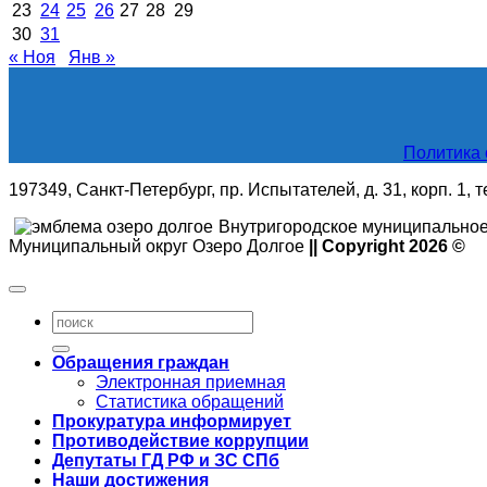
23
24
25
26
27
28
29
30
31
« Ноя
Янв »
Политика 
197349, Санкт-Петербург, пр. Испытателей, д. 31, корп. 1, 
Внутригородское муниципальное
Муниципальный округ Озеро Долгое
|| Copyright 2026 ©
Обращения граждан
Электронная приемная
Статистика обращений
Прокуратура информирует
Противодействие коррупции
Депутаты ГД РФ и ЗС СПб
Наши достижения