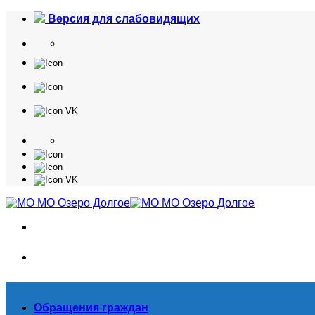
Skip
Версия для слабовидящих
to
content
Обращения граждан