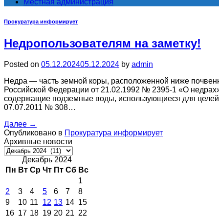
Местная администрация
Прокуратура информирует
Недропользователям на заметку!
Posted on
05.12.2024
05.12.2024
by
admin
Недра — часть земной коры, расположенной ниже почвенно
Российской Федерации от 21.02.1992 № 2395-1 «О недрах»).
содержащие подземные воды, использующиеся для целей 
07.07.2011 № 308…
Далее
→
Опубликовано в
Прокуратура информирует
Архивные новости
Архивные
новости
Декабрь 2024
Пн
Вт
Ср
Чт
Пт
Сб
Вс
1
2
3
4
5
6
7
8
9
10
11
12
13
14
15
16
17
18
19
20
21
22