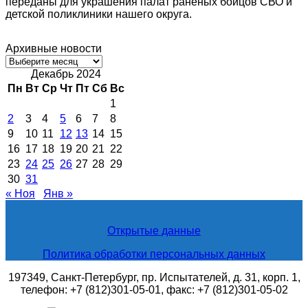
переданы для украшения палат раненых бойцов СВО и
детской поликлиники нашего округа.
Архивные новости
Архивные
новости
Декабрь 2024
Пн
Вт
Ср
Чт
Пт
Сб
Вс
1
2
3
4
5
6
7
8
9
10
11
12
13
14
15
16
17
18
19
20
21
22
23
24
25
26
27
28
29
30
31
« Ноя
Янв »
Открытые данные
Политика обработки персональных данных
197349, Санкт-Петербург, пр. Испытателей, д. 31, корп. 1,
телефон: +7 (812)301-05-01, факс: +7 (812)301-05-02