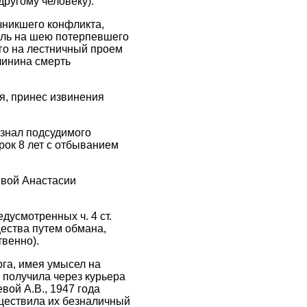
другому человеку).
озникшего конфликта,
бель на шею потерпевшего
го на лестничный проем
линина смерть
я, принес извинения
изнал подсудимого
рок 8 лет с отбыванием
евой Анастасии
дусмотренных ч. 4 ст.
щества путем обмана,
твенно).
рга, имея умысел на
 получила через курьера
вой А.В., 1947 года
уществила их безналичный