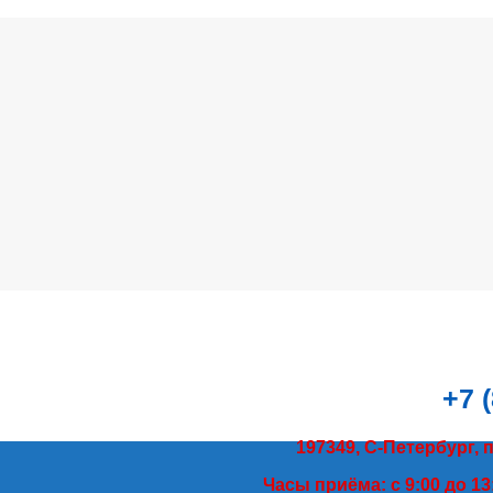
+7 
197349, С-Петербург, 
Часы приёма: с 9:00 до 13: