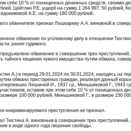
том себе 10 % от похищенных денежных средств, своими д
лей, Цейтлин Р.Е. ущерб на сумму 1 264 997, 50 рублей, К
Евдокимовой А.Е. на сумму 180 000 рублей.
нного обвинителя признал Лошкареву А.А. виновной в сов
енное обвинение по уголовному делу в отношении Тюстина
сти, ранее судимого.
редъявлено обвинение в совершении трех преступлений, п
ть тайного хищения чужого имущества путем обмана, совер
стин А.) в период 29.01.2024 по 30.01.2024, находясь на те
путем обмана престарелых граждан, реализуя данный коры
терпевших Люшиной И., 1937 г.р., Меньшиковой Г., 1943 г.р.
частником, оставив при этом себе 10 % от похищенных де
змере 100 000 рублей, Меньшиковой Г., в размере 150 000
ии инкриминируемого преступления не признал.
ал Тюстина А. виновным в совершении трех преступлений, п
ение в виде одного года лишения свободы.