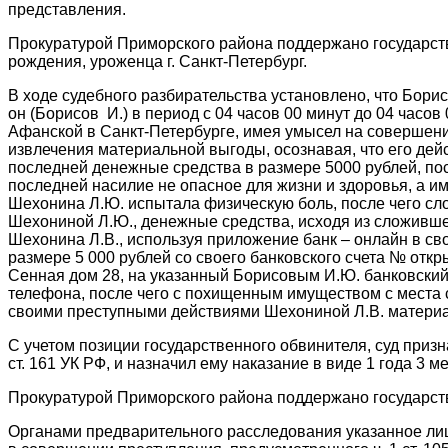
представления.
Прокуратурой Приморского района поддержано государств
рождения, уроженца г. Санкт-Петербург.
В ходе судебного разбирательства установлено, что Борисо
он (Борисов И.) в период с 04 часов 00 минут до 04 часов 
Афанской в Санкт-Петербурге, имея умысел на совершени
извлечения материальной выгоды, осознавая, что его дей
последней денежные средства в размере 5000 рублей, по
последней насилие не опасное для жизни и здоровья, а им
Шехонина Л.Ю. испытала физическую боль, после чего с
Шехониной Л.Ю., денежные средства, исходя из сложивше
Шехонина Л.В., используя приложение банк – онлайн в с
размере 5 000 рублей со своего банковского счета № отк
Сенная дом 28, на указанный Борисовым И.Ю. банковский
телефона, после чего с похищенным имуществом с места 
своими преступными действиями Шехониной Л.В. материа
С учетом позиции государственного обвинителя, суд приз
ст. 161 УК РФ, и назначил ему наказание в виде 1 года 
Прокуратурой Приморского района поддержано государст
Органами предварительного расследования указанное ли