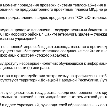
а момент проведения проверки система теплоснабжения в
ования, не предусмотренного проектным планом МКД, не р
лено представление в адрес председателя ТСЖ «Юнтоловск
оведена проверка исполнения государственными бюджетн
риморского района г. Санкт-Петербурга (далее – Учрежде
тельных учреждений.
 не в полной мере соблюдают законодательство о противод
осуществлять беспрепятственное соединение с сайтами и
формацию экстремистского характера.
ому доступу несовершеннолетних обучающихся к информац
циональности (и) или расы.
ьства о противодействии экстремизму на графических изо
тсутствуют территории Донецкой Народной Республики, Лу
ьную целостность государства, среди неопределенного кр
альных отношений и противодействия экстремистской деят
й в адрес Учреждений, руководителей образовательных ор