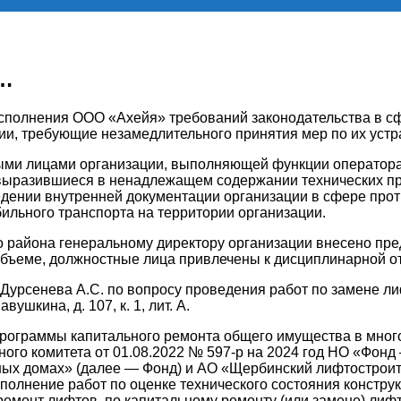
а…
исполнения ООО «Ахейя» требований законодательства
в с
ии, требующие незамедлительного принятия мер по их уст
ными лицами организации, выполняющей функции оператор
выразившиеся в ненадлежащем содержании технических пр
дении внутренней документации организации в сфере про
ильного транспорта на территории организации.
 района генеральному директору организации внесено пре
бъеме, должностные лица привлечены к дисциплинарной от
Дурсенева А.С. по вопросу проведения работ по замене л
ушкина, д. 107, к. 1, лит. А.
программы капитального ремонта общего имущества в мног
го комитета от 01.08.2022 № 597-р на 2024 год НО «Фонд
ных домах» (далее — Фонд) и АО «Щербинский лифтостроит
ыполнение работ по оценке технического состояния констр
ремонт лифтов, по капитальному ремонту (или замене) лиф