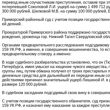
перевод иным соучастникам преступления, оставив при э
потерпевшей Соколовой Л.И. ущерб на сумму 1 499 712 руб
300 000 рублей, Шилковой М.В. на сумму 100 000 рублей, 
Приморский районный суд с учетом позиции государстве
ей деяний.
Прокуратурой Приморского района поддержано государств
рождения, уроженца гор. Нижний Тагил Свердловской обла
Органами предварительного расследования подсудимому п
159 УК РФ, а именно, в совершении мошенничества, то ес
предварительному сговору, а именно:
В ходе судебного разбирательства установлено, что он (Тю
Петербурга, имея умысел на хищение чужого имущества, 
группы лиц, путем обмана получил от троих престарелых по
денежные средства для дальнейшей их передачи иным соу
действиями причинил значительный ущерб Люшиной И. в ра
размере 120 000 рублей.
В судебном заседании подсудимый свою вину в совершен
С учетом позиции государственного обвинителя, суд призн
159 УК РФ, и назначил ему наказание за каждое преступл