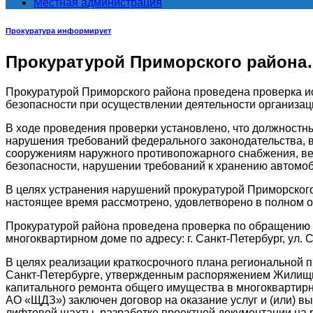
Местная администрация
Прокуратура информирует
Прокуратурой Приморского район
Прокуратурой Приморского района проведена проверка 
безопасности
при осуществлении деятельности организац
В ходе проведения проверки установлено, что должност
нарушения требований федерального законодательства, 
сооружениям наружного противопожарного снабжения, ве
безопасности, нарушении требований к хранению автомоб
В целях устранения нарушений прокуратурой Приморского
настоящее время рассмотрено, удовлетворено в полном о
Прокуратурой района проведена проверка по обращению 
многоквартирном доме по адресу: г. Санкт-Петербург, ул. Сав
В целях реализации краткосрочного плана региональной 
Санкт-Петербурге, утвержденным распоряжением Жилищно
капитального ремонта общего имущества в многоквартир
АО «ЩДЗ») заключен договор на оказание услуг и (или) в
лифтовой шахты, разработке проектной документации на 