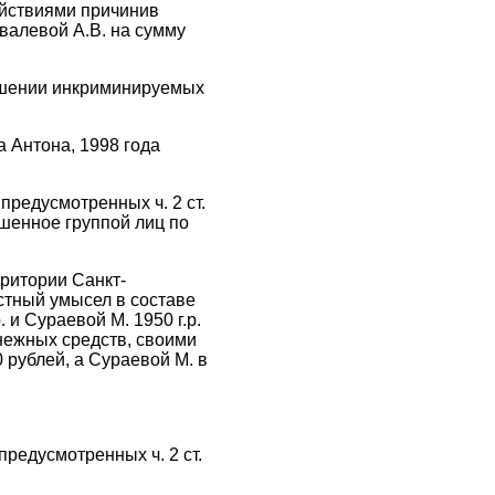
ействиями причинив
овалевой А.В. на сумму
ершении инкриминируемых
 Антона, 1998 года
редусмотренных ч. 2 ст.
шенное группой лиц по
рритории Санкт-
стный умысел в составе
 и Сураевой М. 1950 г.р.
нежных средств, своими
 рублей, а Сураевой М. в
редусмотренных ч. 2 ст.