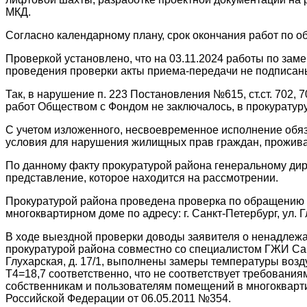
МКД.
Согласно календарному плану, срок окончания работ по об
Проверкой установлено, что на 03.11.2024 работы по за
проведения проверки акты приема-передачи не подписаны
Так, в нарушение п. 223 Постановления №615, ст.ст. 702
работ Обществом с Фондом не заключалось, в прокуратур
С учетом изложенного, несвоевременное исполнение обя
условия для нарушения жилищных прав граждан, прожив
По данному факту прокуратурой района генеральному ди
представление, которое находится на рассмотрении.
Прокуратурой района проведена проверка по обращению 
многоквартирном доме по адресу: г. Санкт-Петербург, ул. Глу
В ходе выездной проверки доводы заявителя о ненадлеж
прокуратурой района совместно со специалистом ГЖИ Санкт
Глухарская, д. 17/1, выполнены замеры температуры возду
Т4=18,7 соответственно, что не соответствует требован
собственникам и пользователям помещений в многоквар
Российской Федерации от 06.05.2011 №354.