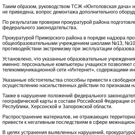
Таким образом, руководством ТСЖ «Юнтоловская дача» н
не приведена, вопрос демонтажа дополнительного оборуд
По результатам проверки прокуратурой района подготов
федерального законодательства.
Прокуратурой Приморского района в порядке надзора пр
общеобразовательными учреждением школами №13, №106 П
противодействии экстремизму при эксплуатации образова
Установлено, что указанные образовательные учреждения
именно: персональные компьютеры учащихся позволяют 
телекоммуникационной сети «Интернет», содержащими ин
Указанные обстоятельства способны привести к свободн
осуществлению насильственных действии по признакам на
Также в нарушение положений федерального законодател
географической карты в составе Российской Федерации о
Республики, Херсонской и Запорожской области.
Распространение материалов, не отражающих территориал
привести к негативным последствиям в сфере межнацион
В целях устранения выявленных нарушений, прокуратуро