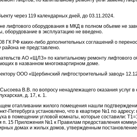
ъекту через 119 календарных дней, до 03.11.2024.
мене лифтового оборудования в МКД в полном объеме не за
, оборудование в эксплуатацию не введено.
, 708 ГК РФ каких-либо дополнительных соглашений о перен
у района не представлено.
зательств АО «ЩЛЗ» по капитальному ремонту лифтового о
ающих в названном многоквартирном доме.
ректору ООО «Щербинский лифтостроительный завод» 12.1
Сысоева В.В. по вопросу ненадлежащего оказания услуг в
харская, д. 17, к. 1.
ащем отапливании жилого помещения нашли подтверждение,
-Петербурга установлено, что в квартире №1 по адресу: г.
ха в помещении угловой комнаты, которые составили: T1=18
иям п. 15 Приложения №1 к Правилам предоставления комму
тирных домах и жилых домов, утвержденным постановлени