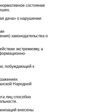
 нормативное состояние
ешен.
ая дача» о нарушении
ыми
ния) законодательства о
ействии экстремизму, а
нформационно-
ии, побуждающей к
бражениях
ганской Народной
уга лиц способно
ельности.
ганизаций внесены