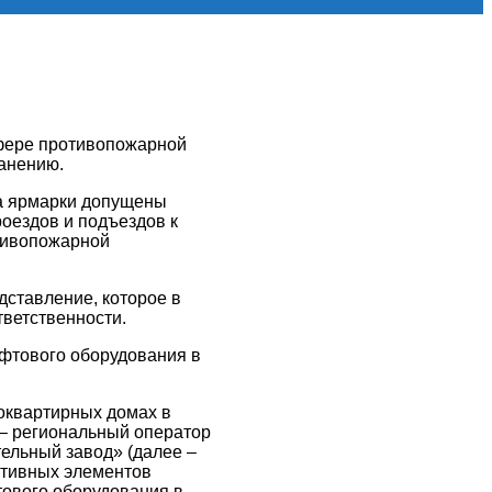
фере противопожарной
ранению.
а ярмарки допущены
оездов и подъездов к
тивопожарной
дставление, которое в
ветственности.
ифтового оборудования в
оквартирных домах в
 – региональный оператор
ельный завод» (далее –
уктивных элементов
тового оборудования в