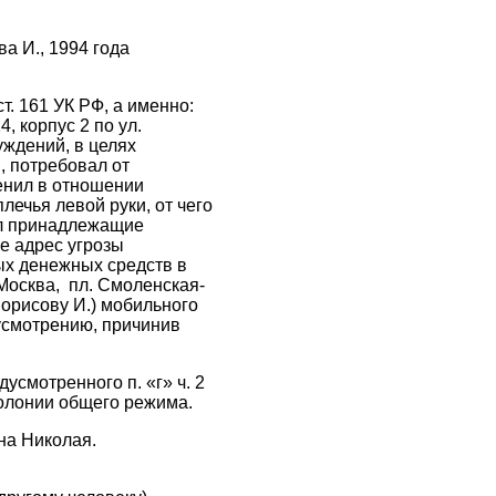
а И., 1994 года
т. 161 УК РФ, а именно:
, корпус 2 по ул.
ждений, в целях
, потребовал от
енил в отношении
лечья левой руки, от чего
ал принадлежащие
е адрес угрозы
ых денежных средств в
Москва, пл. Смоленская-
орисову И.) мобильного
усмотрению, причинив
усмотренного п. «г» ч. 2
колонии общего режима.
на Николая.