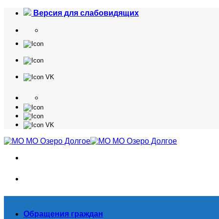
Skip
Версия для слабовидящих
to
content
Обращения граждан