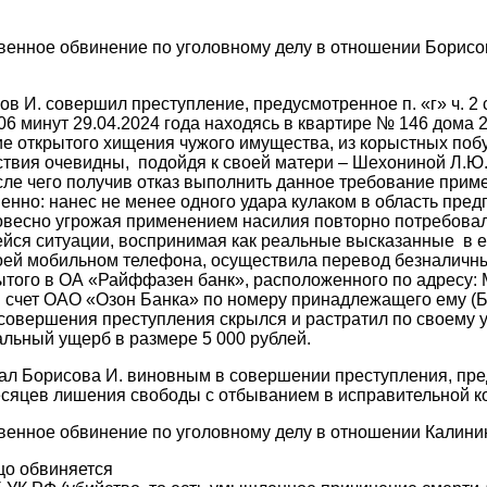
енное обвинение по уголовному делу в отношении Борисов
в И. совершил преступление, предусмотренное п. «г» ч. 2 с
06 минут 29.04.2024 года находясь в квартире № 146 дома 24
е открытого хищения чужого имущества, из корыстных побу
ствия очевидны, подойдя к своей матери – Шехониной Л.Ю.
сле чего получив отказ выполнить данное требование прим
енно: нанес не менее одного удара кулаком в область предп
ловесно угрожая применением насилия повторно потребов
йся ситуации, воспринимая как реальные высказанные в е
воей мобильном телефона, осуществила перевод безналичн
рытого в ОА «Райффазен банк», расположенного по адресу: 
 счет ОАО «Озон Банка» по номеру принадлежащего ему (Б
совершения преступления скрылся и растратил по своему 
льный ущерб в размере 5 000 рублей.
нал Борисова И. виновным в совершении преступления, пред
3 месяцев лишения свободы с отбыванием в исправительной 
венное обвинение по уголовному делу в отношении Калини
цо обвиняется