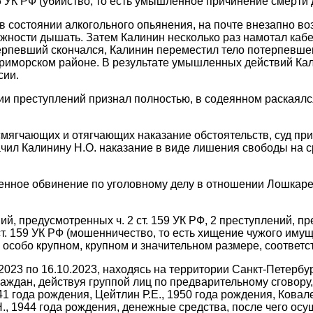
5 УК РФ (убийство, то есть умышленное причинение смерти 
 в состоянии алкогольного опьянения, на почте внезапно в
можности дышать. Затем Калинин несколько раз намотал ка
терпевший скончался, Калинин переместил тело потерпевше
 Приморском районе. В результате умышленных действий Ка
сии.
и преступлений признал полностью, в содеянном раскаялс
смягчающих и отягчающих наказание обстоятельств, суд пр
чил Калинину Н.О. наказание в виде лишения свободы на с
енное обвинение по уголовному делу в отношении Лошкар
, предусмотренных ч. 2 ст. 159 УК РФ, 2 преступлений, пре
ст. 159 УК РФ (мошенничество, то есть хищение чужого иму
 особо крупном, крупном и значительном размере, соответс
.2023 по 16.10.2023, находясь на территории Санкт-Петербу
ждан, действуя группой лиц по предварительному сговору,
 года рождения, Цейтлин Р.Е., 1950 года рождения, Ковале
Н., 1944 года рождения, денежные средства, после чего ос