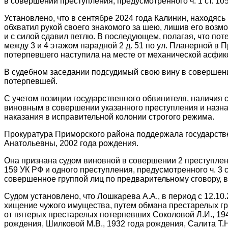
в совершении преступления, предусмотренного ч. 1 ст. 10
Установлено, что в сентябре 2024 года Калинин, находясь
обхватил рукой своего знакомого за шею, лишив его воз
и с силой сдавил петлю. В последующем, полагая, что по
между 3 и 4 этажом парадной 2 д. 51 по ул. Планерной в
потерпевшего наступила на месте от механической асфик
В судебном заседании подсудимый свою вину в совершени
потерпевшей.
С учетом позиции государственного обвинителя, наличия 
виновным в совершении указанного преступления и назна
наказания в исправительной колонии строгого режима.
Прокуратура Приморского района поддержала государств
Анатольевны, 2002 года рождения.
Она признана судом виновной в совершении 2 преступлений
159 УК РФ и одного преступления, предусмотренного ч. 3 
совершенное группой лиц по предварительному сговору, в
Судом установлено, что Лошкарева А.А., в период с 12.10
хищение чужого имущества, путем обмана престарелых гра
от пятерых престарелых потерпевших Соколовой Л.И., 1941
рождения, Шилковой М.В., 1932 года рождения, Салита Т.