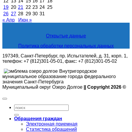
12
13
14
15
16
17
18
19
20
21
22
23
24
25
26
27
28
29
30
31
« Апр
Июн »
Открытые данные
Политика обработки персональных данных
197349, Санкт-Петербург, пр. Испытателей, д. 31, корп. 1,
телефон: +7 (812)301-05-01, факс: +7 (812)301-05-02
Внутригородское
муниципальное образование города федерального
значения Санкт-Петербурга
Муниципальный округ Озеро Долгое
|| Copyright 2026 ©
Обращения граждан
Электронная приемная
Статистика обращений