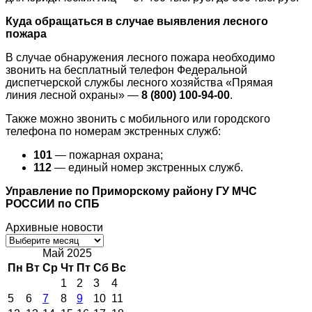
Куда обращаться в случае выявления лесного
пожара
В случае обнаружения лесного пожара необходимо
звонить на бесплатный телефон Федеральной
диспетчерской службы лесного хозяйства «Прямая
линия лесной охраны» —
8 (800) 100-94-00
.
Также можно звонить с мобильного или городского
телефона по номерам экстренных служб:
101
— пожарная охрана;
112
— единый номер экстренных служб.
Управление по Приморскому району ГУ МЧС
РОССИИ по СПБ
Архивные новости
Архивные
новости
Май 2025
Пн
Вт
Ср
Чт
Пт
Сб
Вс
1
2
3
4
5
6
7
8
9
10
11