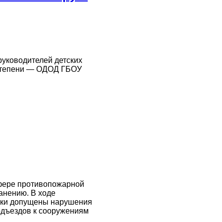
руководителей детских
I степени — ОДОД ГБОУ
сфере противопожарной
анению. В ходе
рки допущены нарушения
одъездов к сооружениям