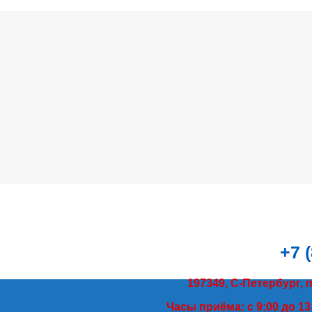
+7 
197349, С-Петербург, 
Часы приёма: с 9:00 до 13: