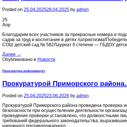
Posted on
25.04.2025
28.04.2025
by
admin
25
Апр
Благодарим всех участников за прекрасные номера и под
садов за труд и воспитание в детях патриотизма!Победи
СОШ детский сад № 582Лауреат II степени — ГБДОУ детск
Далее
→
Опубликовано в
Новости
Прокуратура информирует
Прокуратурой Приморского район
Posted on
25.04.2025
23.06.2026
by
admin
Прокуратурой Приморского района проведена проверка 
безопасности при осуществлении деятельности организац
проведения проверки установлено, что должностными л
требований федерального законодательства, выразившие
наружного противопожарного…