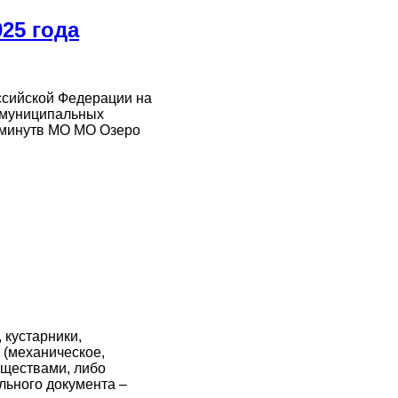
25 года
ссийской Федерации на
х муниципальных
0 минутв МО МО Озеро
 кустарники,
 (механическое,
еществами, либо
льного документа –