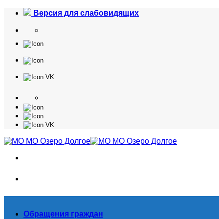
Skip
Версия для слабовидящих
to
content
Обращения граждан