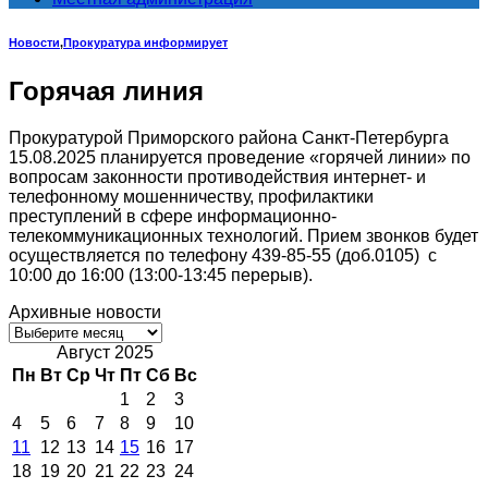
Новости
,
Прокуратура информирует
Горячая линия
Прокуратурой Приморского района Санкт-Петербурга
15.08.2025 планируется проведение «горячей линии» по
вопросам законности противодействия интернет- и
телефонному мошенничеству, профилактики
преступлений в сфере информационно-
телекоммуникационных технологий. Прием звонков будет
осуществляется по телефону 439-85-55 (доб.0105) с
10:00 до 16:00 (13:00-13:45 перерыв).
Архивные новости
Архивные
новости
Август 2025
Пн
Вт
Ср
Чт
Пт
Сб
Вс
1
2
3
4
5
6
7
8
9
10
11
12
13
14
15
16
17
18
19
20
21
22
23
24