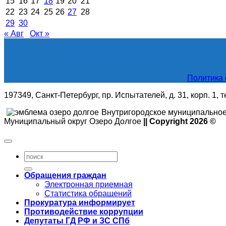
15
16
17
18
19
20
21
22
23
24
25
26
27
28
29
30
« Авг
Окт »
Политика 
197349, Санкт-Петербург, пр. Испытателей, д. 31, корп. 1, 
Внутригородское муниципальное
Муниципальный округ Озеро Долгое
|| Copyright 2026 ©
Обращения граждан
Электронная приемная
Статистика обращений
Прокуратура информирует
Противодействие коррупции
Депутаты ГД РФ и ЗС СПб