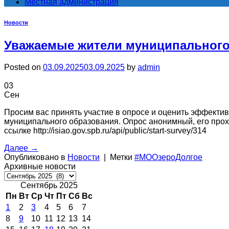
Местная администрация
Новости
Уважаемые жители муниципального 
Posted on
03.09.2025
03.09.2025
by
admin
03
Сен
Просим вас принять участие в опросе и оценить эффекти
муниципального образования. Опрос анонимный, его прохо
ссылке http://isiao.gov.spb.ru/api/public/start-survey/314
Далее
→
Опубликовано в
Новости
|
Метки
#МООзероДолгое
Архивные новости
Архивные
новости
Сентябрь 2025
Пн
Вт
Ср
Чт
Пт
Сб
Вс
1
2
3
4
5
6
7
8
9
10
11
12
13
14