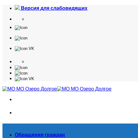
Skip
Версия для слабовидящих
to
content
Обращения граждан