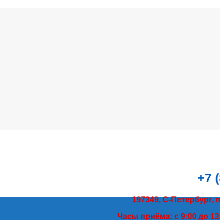
+7 
197349, С-Петербург, 
Часы приёма: с 9:00 до 13: