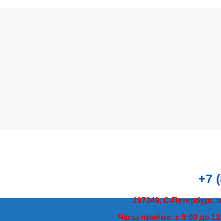
+7 
197349, С-Петербург, 
Часы приёма: с 9:00 до 13: