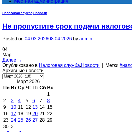
Местная администрация
Налоговая служба
,
Новости
Не пропустите срок подачи налогов
Posted on
04.03.2026
08.04.2026
by
admin
04
Мар
Далее
→
Опубликовано в
Налоговая служба
,
Новости
|
Метки
#нал
Архивные новости
Архивные
новости
Март 2026
Пн
Вт
Ср
Чт
Пт
Сб
Вс
1
2
3
4
5
6
7
8
9
10
11
12
13
14
15
16
17
18
19
20
21
22
23
24
25
26
27
28
29
30
31