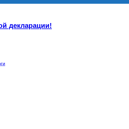
ой декларации!
оги