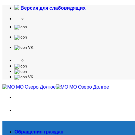
Skip
Версия для слабовидящих
to
content
Обращения граждан