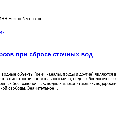
 ИНН можно бесплатно
оги
рсов при сбросе сточных вод
 водные объекты (реки, каналы, пруды и другие) являются
ктов животногои растительного мира, водных биологически
водных беспозвоночных, водных млекопитающих, водоросли
енной свободы. Значительное…