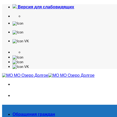
Skip
Версия для слабовидящих
to
content
Обращения граждан