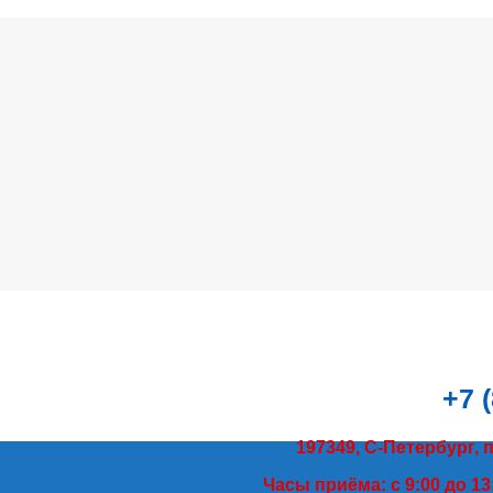
+7 
197349, С-Петербург, 
Часы приёма: с 9:00 до 13: