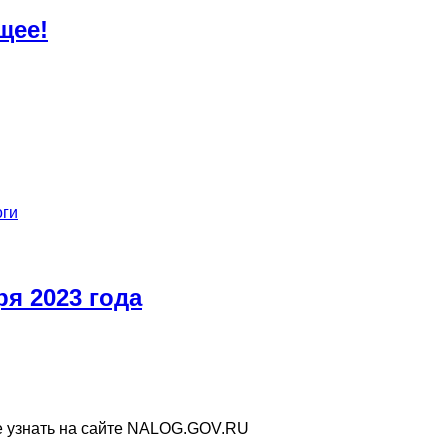
щее!
оги
ря 2023 года
е узнать на сайте NALOG.GOV.RU