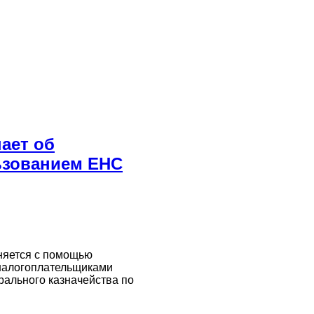
ает об
льзованием ЕНС
няется с помощью
 налогоплательщиками
рального казначейства по