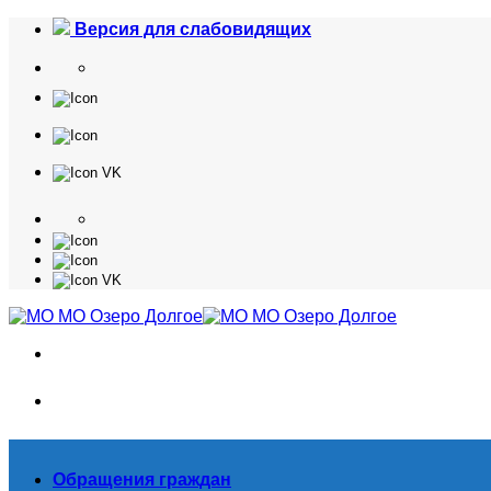
Skip
Версия для слабовидящих
to
content
Обращения граждан