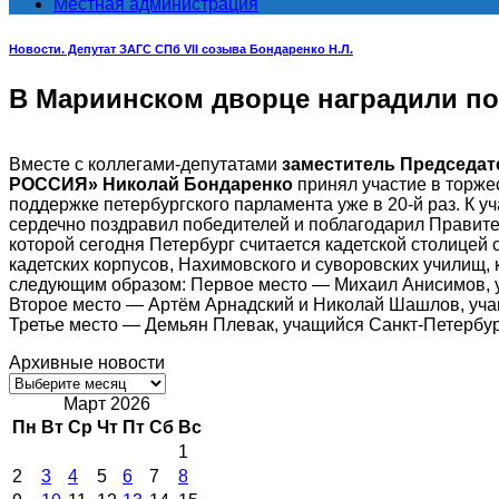
Местная администрация
Новости. Депутат ЗАГС СПб VII созыва Бондаренко Н.Л.
В Мариинском дворце наградили поб
Вместе с коллегами-депутатами
заместитель Председат
РОССИЯ» Николай Бондаренко
принял участие в торже
поддержке петербургского парламента уже в 20-й раз. К 
сердечно поздравил победителей и поблагодарил Правите
которой сегодня Петербург считается кадетской столицей
кадетских корпусов, Нахимовского и суворовских училищ,
следующим образом: Первое место — Михаил Анисимов, у
Второе место — Артём Арнадский и Николай Шашлов, уча
Третье место — Демьян Плевак, учащийся Санкт-Петербург
Архивные новости
Архивные
новости
Март 2026
Пн
Вт
Ср
Чт
Пт
Сб
Вс
1
2
3
4
5
6
7
8