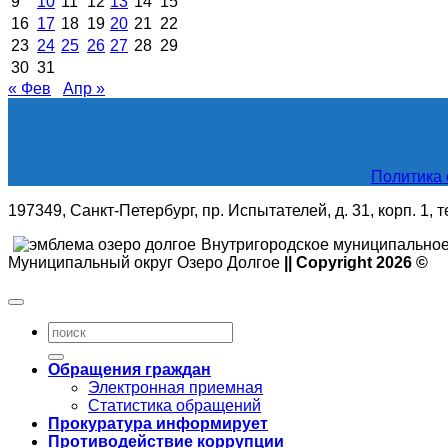
9
10
11
12
13
14
15
16
17
18
19
20
21
22
23
24
25
26
27
28
29
30
31
« Фев
Апр »
Политика 
197349, Санкт-Петербург, пр. Испытателей, д. 31, корп. 1, 
Внутригородское муниципальное
Муниципальный округ Озеро Долгое
|| Copyright 2026 ©
Обращения граждан
Электронная приемная
Статистика обращений
Прокуратура информирует
Противодействие коррупции