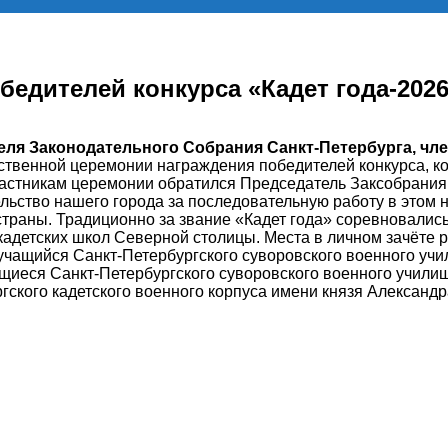
едителей конкурса «Кадет года-202
еля Законодательного Собрания Санкт-Петербурга, ч
ственной церемонии награждения победителей конкурса, к
участникам церемонии обратился Председатель Заксобрания
льство нашего города за последовательную работу в этом 
 страны. Традиционно за звание «Кадет года» соревновалис
 кадетских школ Северной столицы. Места в личном зачёте 
чащийся Санкт-Петербургского суворовского военного уч
щиеся Санкт-Петербургского суворовского военного учил
ского кадетского военного корпуса имени князя Александр