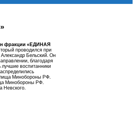
6»
лен фракции «ЕДИНАЯ
оторый проводился при
 Александр Бельский. Он
направлении, благодаря
ь лучшие воспитанники
распределились
илища Минобороны РФ.
ища Минобороны РФ.
а Невского.