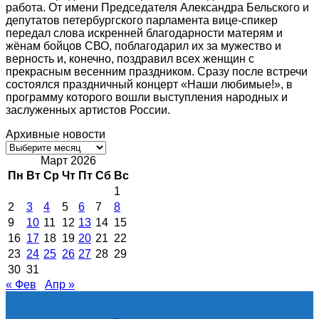
работа. От имени Председателя Александра Бельского и
депутатов петербургского парламента вице-спикер
передал слова искренней благодарности матерям и
жёнам бойцов СВО, поблагодарил их за мужество и
верность и, конечно, поздравил всех женщин с
прекрасным весенним праздником. Сразу после встречи
состоялся праздничный концерт «Наши любимые!», в
программу которого вошли выступления народных и
заслуженных артистов России.
Архивные новости
Архивные
новости
Март 2026
Пн
Вт
Ср
Чт
Пт
Сб
Вс
1
2
3
4
5
6
7
8
9
10
11
12
13
14
15
16
17
18
19
20
21
22
23
24
25
26
27
28
29
30
31
« Фев
Апр »