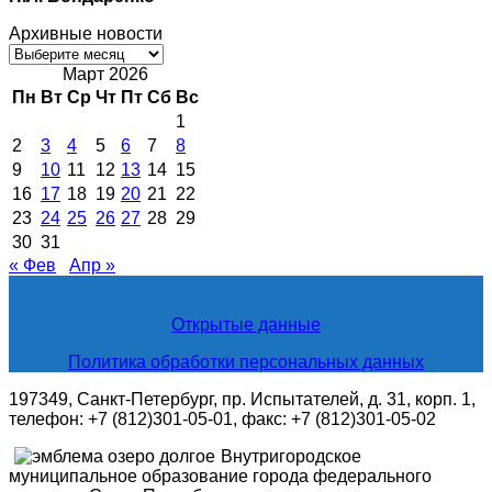
Архивные новости
Архивные
новости
Март 2026
Пн
Вт
Ср
Чт
Пт
Сб
Вс
1
2
3
4
5
6
7
8
9
10
11
12
13
14
15
16
17
18
19
20
21
22
23
24
25
26
27
28
29
30
31
« Фев
Апр »
Открытые данные
Политика обработки персональных данных
197349, Санкт-Петербург, пр. Испытателей, д. 31, корп. 1,
телефон: +7 (812)301-05-01, факс: +7 (812)301-05-02
Внутригородское
муниципальное образование города федерального