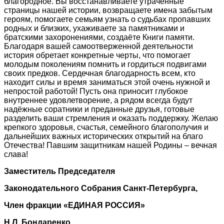
благородное. Вы восстанавливаете утраченные
страницы нашей истории, возвращаете имена забытым
героям, помогаете семьям узнать о судьбах пропавших
родных и близких, ухаживаете за памятниками и
братскими захоронениями, создаёте Книги памяти.
Благодаря вашей самоотверженной деятельности
история обретает конкретные черты, что помогает
молодым поколениям помнить и гордиться подвигами
своих предков. Сердечная благодарность всем, кто
находит силы и время заниматься этой очень нужной и
непростой работой! Пусть она приносит глубокое
внутреннее удовлетворение, а рядом всегда будут
надёжные соратники и преданные друзья, готовые
разделить ваши стремления и оказать поддержку. Желаю
крепкого здоровья, счастья, семейного благополучия и
дальнейших важных исторических открытий на благо
Отечества! Павшим защитникам нашей Родины – вечная
слава!
Заместитель Председателя
Законодательного Собрания Санкт-Петербурга,
Член фракции «ЕДИНАЯ РОССИЯ»
Н.Л. Бондаренко